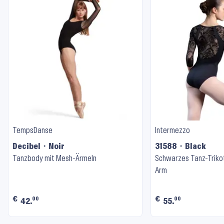
TempsDanse
Intermezzo
Decibel ⬝ Noir
31588 ⬝ Black
Tanzbody mit Mesh-Ärmeln
Schwarzes Tanz-Trikot
Arm
€
€
00
00
42.
55.