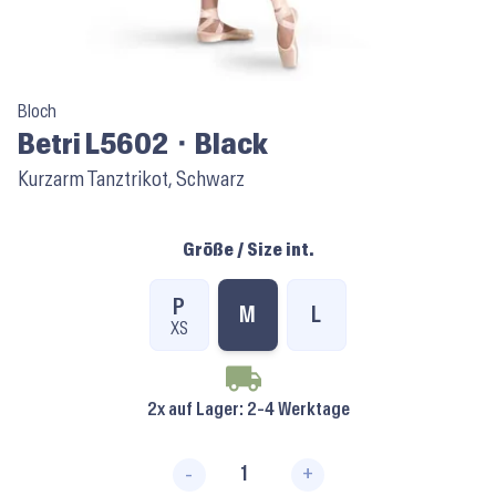
Bloch
Betri L5602 ⬝ Black
Kurzarm Tanztrikot, Schwarz
Größe / Size int.
P
M
L
XS
2x auf Lager
: 2-4 Werktage
-
+
Betri L5602 ⬝ Black Menge