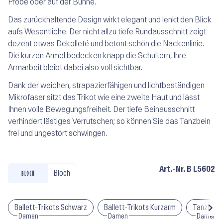
Probe oder auf der Bühne.
Das zurückhaltende Design wirkt elegant und lenkt den Blick
aufs Wesentliche. Der nicht allzu tiefe Rundausschnitt zeigt
dezent etwas Dekolleté und betont schön die Nackenlinie.
Die kurzen Ärmel bedecken knapp die Schultern, Ihre
Armarbeit bleibt dabei also voll sichtbar.
Dank der weichen, strapazierfähigen und lichtbeständigen
Mikrofaser sitzt das Trikot wie eine zweite Haut und lässt
Ihnen volle Bewegungsfreiheit. Der tiefe Beinausschnitt
verhindert lästiges Verrutschen; so können Sie das Tanzbein
frei und ungestört schwingen.
Art.-Nr.
B L5602
Bloch
Ballett-Trikots Schwarz
Ballett-Trikots Kurzarm
Tanzbody
Damen
Damen
Damen