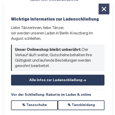
News und Sonderangebote
Das Kleingedruckte
AGB
•
Impressum
•
Datenschutz
Wichtige Information zur Ladenschließung
Liebe Tänzerinnen, liebe Tänzer,
wir werden unseren Laden in Berlin-Kreuzberg im
August schließen.
Vertrag widerrufen
Unser Onlineshop bleibt unberührt:
Der
Verkauf läuft weiter, Gutscheine behalten ihre
Gültigkeit und laufende Bestellungen werden
gewohnt bearbeitet.
Alle Infos zur Ladenschließung →
© 2026 Hacke & Spitze GmbH
Vor der Schließung: Rabatte im Laden & online
% Tanzschuhe
% Tanzkleidung