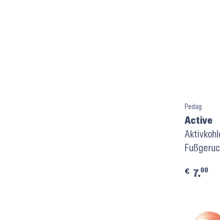
Pedag
Active
Aktivkoh
Fußgeruc
00
€
7.