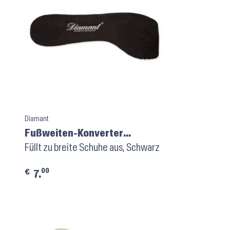
Diamant
Fußweiten-Konverter
HW04001
Füllt zu breite Schuhe aus, Schwarz
00
€
7.