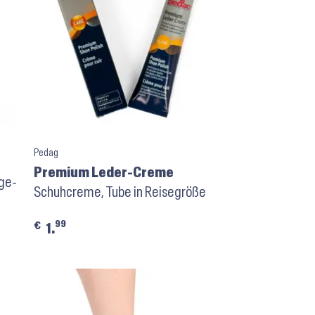
Pedag
Premium Leder-Creme
ge-
Schuhcreme, Tube in Reisegröße
99
€
1.