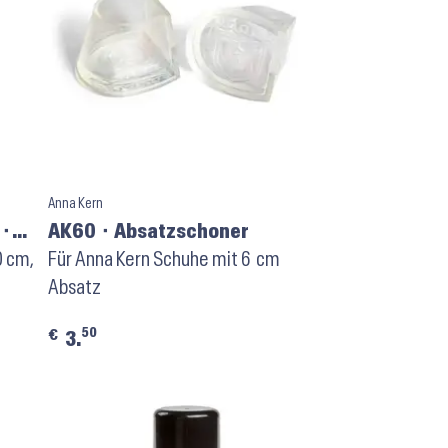
Anna Kern
 ⬝
AK60 ⬝ Absatzschoner
0 cm,
Für Anna Kern Schuhe mit 6 cm
Absatz
50
€
3.