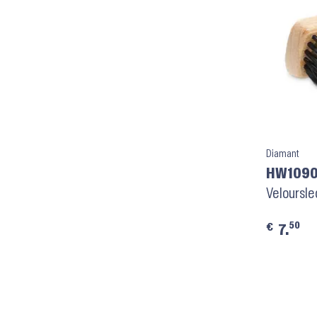
Diamant
HW109
Veloursle
50
€
7.