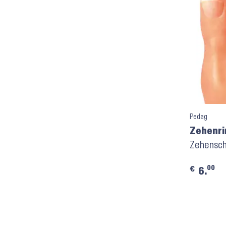
Pedag
Zehenri
Zehenschu
00
€
6.