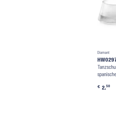
Diamant
HW0297
Tanzschu
spanisch
50
€
2.