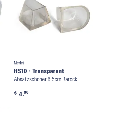
Merlet
HS10 ⬝ Transparent
Absatzschoner 6.5cm Barock
90
€
4.