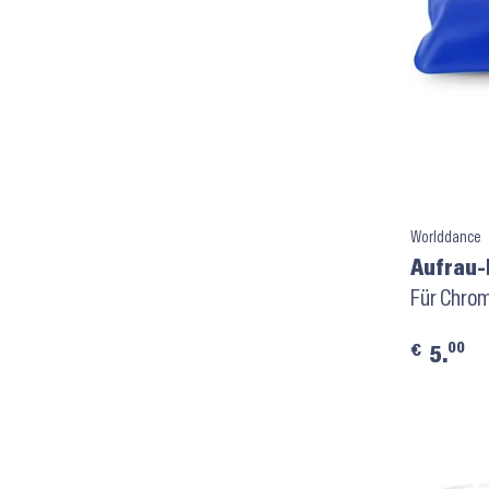
Worlddance
Aufrau-
Für Chrom
00
€
5.