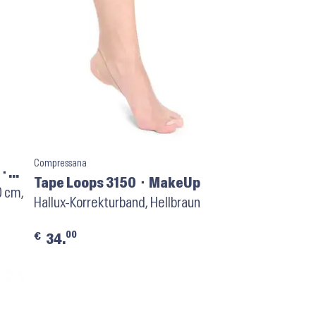
Compressana
 ⬝
Tape Loops 3150 ⬝ MakeUp
0 cm,
Hallux-Korrekturband, Hellbraun
00
€
34.