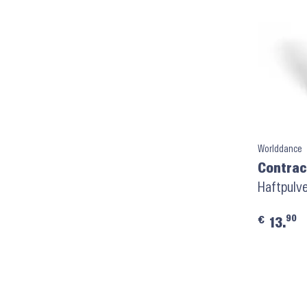
Worlddance
Contra
Haftpulve
90
€
13.