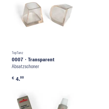
TopTanz
0007 ⬝ Transparent
Absatzschoner
00
€
4.