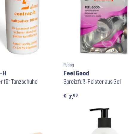
Pedag
c-H
Feel Good
r für Tanzschuhe
Spreizfuß-Polster aus Gel
00
€
7.