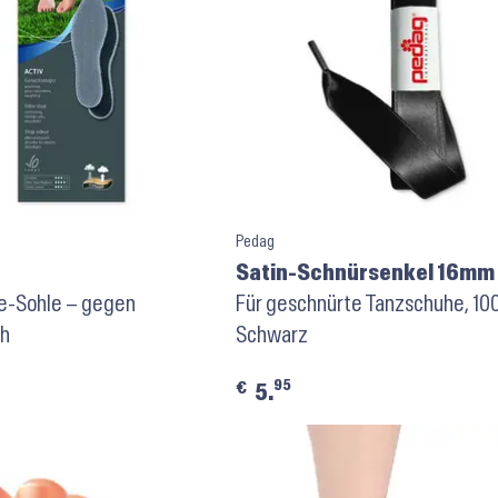
Pedag
Satin-Schnürsenkel 16mm
le-Sohle – gegen
Schwarz
Für geschnürte Tanzschuhe, 10
h
Schwarz
95
€
5.