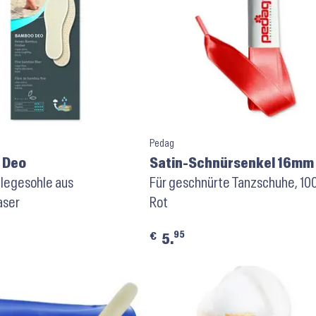
Pedag
 Deo
Satin-Schnürsenkel 16mm
legesohle aus
Rot
Für geschnürte Tanzschuhe, 10
aser
Rot
95
€
5.