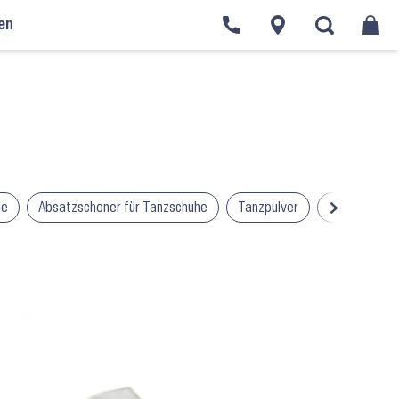
en
he
Absatzschoner für Tanzschuhe
Tanzpulver
Stepp-Platt