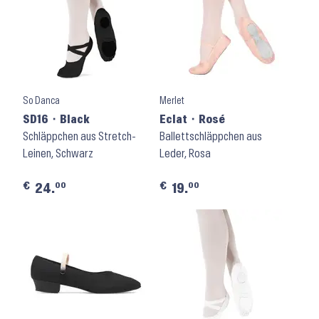
So Danca
Merlet
SD16 ⬝ Black
Eclat ⬝ Rosé
Schläppchen aus Stretch-
Ballettschläppchen aus
Leinen, Schwarz
Leder, Rosa
€
€
00
00
24.
19.