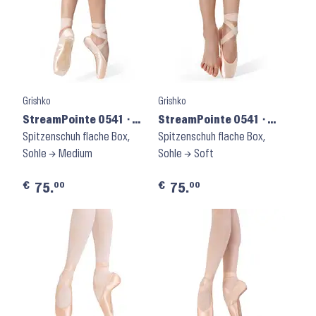
Grishko
Grishko
StreamPointe 0541 ⬝
StreamPointe 0541 ⬝
Shank M
Spitzenschuh flache Box,
Shank S
Spitzenschuh flache Box,
Sohle → Medium
Sohle → Soft
€
€
00
00
75.
75.