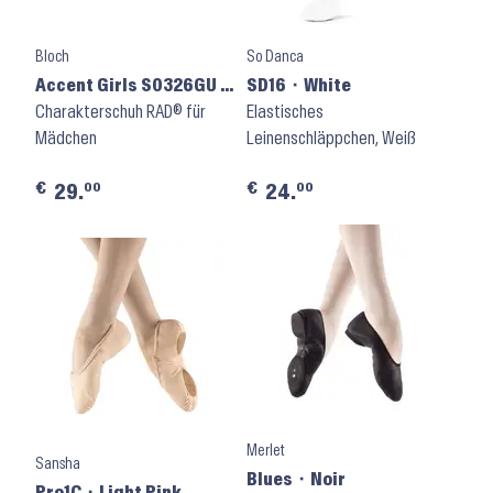
Bloch
So Danca
Accent Girls S0326GU ⬝
SD16 ⬝ White
Black
Charakterschuh RAD® für
Elastisches
Mädchen
Leinenschläppchen, Weiß
€
€
00
00
29.
24.
Merlet
Sansha
Blues ⬝ Noir
Pro1C ⬝ Light Pink