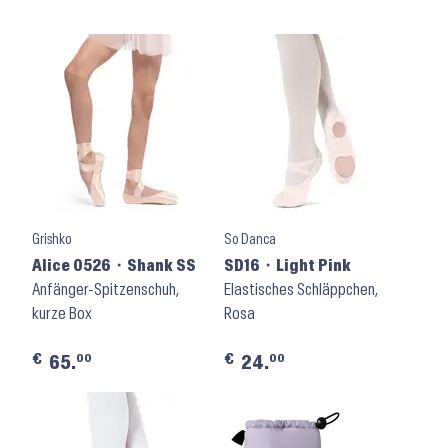
Grishko
So Danca
Alice 0526 ⬝ Shank SS
SD16 ⬝ Light Pink
Anfänger-Spitzenschuh,
Elastisches Schläppchen,
kurze Box
Rosa
€
€
00
00
65.
24.