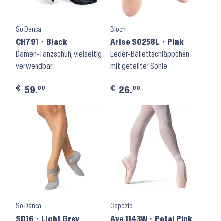
So Danca
Bloch
CH791 ⬝ Black
Arise S0258L ⬝ Pink
Damen-Tanzschuh, vielseitig
Leder-Ballettschläppchen
verwendbar
mit geteilter Sohle
€
€
00
00
59.
26.
So Danca
Capezio
SD16 ⬝ Light Grey
Ava 1143W ⬝ Petal Pink