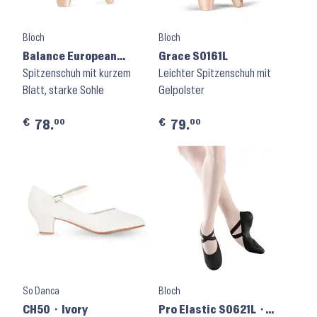
Bloch
Bloch
Balance European
Grace S0161L
Strong ES0160S
Spitzenschuh mit kurzem
Leichter Spitzenschuh mit
Blatt, starke Sohle
Gelpolster
€
€
00
00
78.
79.
So Danca
Bloch
CH50 ⬝ Ivory
Pro Elastic S0621L ⬝