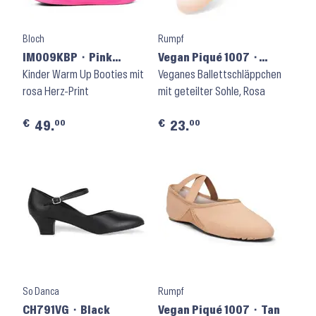
Bloch
Rumpf
IM009KBP ⬝ Pink
Vegan Piqué 1007 ⬝
Hearts
Kinder Warm Up Booties mit
Light Pink
Veganes Ballettschläppchen
rosa Herz-Print
mit geteilter Sohle, Rosa
€
€
00
00
49.
23.
So Danca
Rumpf
CH791VG ⬝ Black
Vegan Piqué 1007 ⬝ Tan