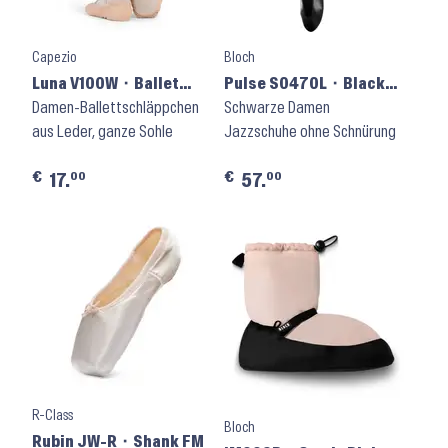
Capezio
Bloch
Luna V100W ⬝ Ballet
Pulse S0470L ⬝ Black
Pink
Damen-Ballettschläppchen
Leather
Schwarze Damen
aus Leder, ganze Sohle
Jazzschuhe ohne Schnürung
€
€
00
00
17.
57.
R-Class
Bloch
Rubin JW-R ⬝ Shank FM