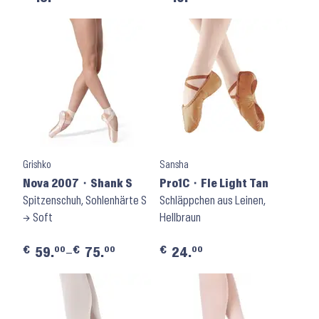
Grishko
Sansha
Nova 2007 ⬝ Shank S
Pro1C ⬝ Fle Light Tan
Spitzenschuh, Sohlenhärte S
Schläppchen aus Leinen,
→ Soft
Hellbraun
€
€
€
00
00
00
59.
–
75.
24.