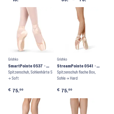
Grishko
Grishko
SmartPointe 0537 ⬝
StreamPointe 0541 ⬝
Shank S
Spitzenschuh, Sohlenhärte S
Shank H
Spitzenschuh flache Box,
→ Soft
Sohle → Hard
€
€
00
00
75.
75.