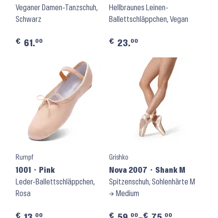
Veganer Damen-Tanzschuh,
Hellbraunes Leinen-
Schwarz
Ballettschläppchen, Vegan
€
€
00
00
61.
23.
Rumpf
Grishko
1001 ⬝ Pink
Nova 2007 ⬝ Shank M
Leder-Ballettschläppchen,
Spitzenschuh, Sohlenhärte M
Rosa
→ Medium
€
€
€
00
00
00
13.
59.
–
75.