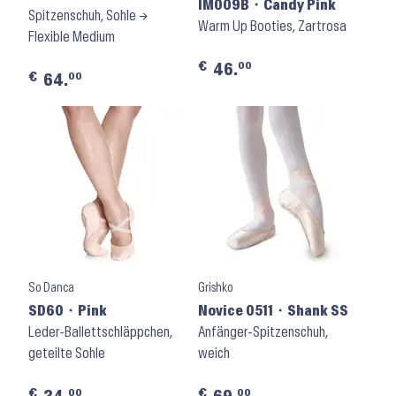
IM009B ⬝ Candy Pink
Spitzenschuh, Sohle →
Warm Up Booties, Zartrosa
Flexible Medium
€
00
46.
€
00
64.
So Danca
Grishko
SD60 ⬝ Pink
Novice 0511 ⬝ Shank SS
Leder-Ballettschläppchen,
Anfänger-Spitzenschuh,
geteilte Sohle
weich
€
€
00
00