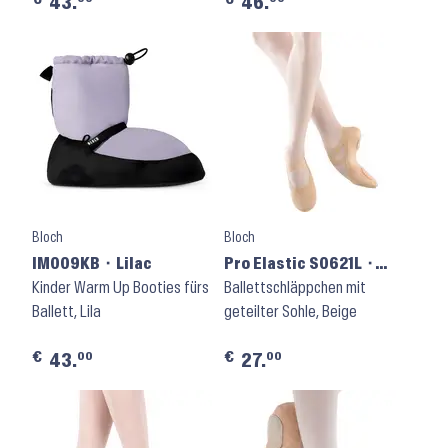
43.
46.
Bloch
Bloch
IM009KB ⬝ Lilac
Pro Elastic S0621L ⬝
Kinder Warm Up Booties fürs
Light Sand
Ballettschläppchen mit
Ballett, Lila
geteilter Sohle, Beige
€
€
00
00
43.
27.