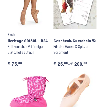
Bloch
Heritage S0180L ⬝ B24
Geschenk-Gutschein 🎁
Spitzenschuh V-förmiges
Für das Hacke & Spitze-
Blatt, helles Braun
Sortiment
€
€
€
00
00
00
75.
25.
–
200.