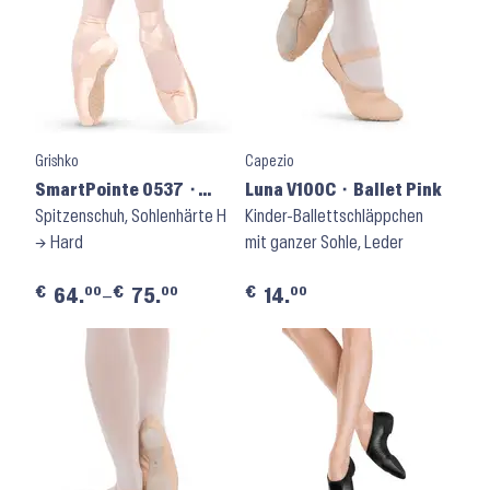
Grishko
Capezio
SmartPointe 0537 ⬝
Luna V100C ⬝ Ballet Pink
Shank H
Spitzenschuh, Sohlenhärte H
Kinder-Ballettschläppchen
→ Hard
mit ganzer Sohle, Leder
€
€
€
00
00
00
64.
–
75.
14.