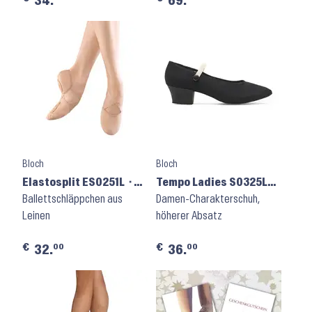
34.
69.
Bloch
Bloch
Elastosplit ES0251L ⬝
Tempo Ladies S0325LU
Pink
Ballettschläppchen aus
⬝ Black
Damen-Charakterschuh,
Leinen
höherer Absatz
€
€
00
00
32.
36.