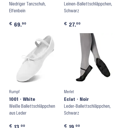
Niedriger Tanzschuh,
Black
Leinen-Ballettschläppchen,
Elfenbein
Schwarz
€
€
90
00
69.
27.
Rumpf
Merlet
1001 ⬝ White
Eclat ⬝ Noir
Weiße Ballettschläppchen
Leder-Ballettschläppchen,
aus Leder
Schwarz
€
€
00
00
13.
19.