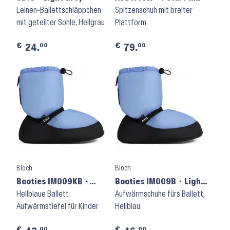
Leinen-Ballettschläppchen
Spitzenschuh mit breiter
mit geteilter Sohle, Hellgrau
Plattform
€
€
00
00
24.
79.
Bloch
Bloch
Booties IM009KB ⬝
Booties IM009B ⬝ Light
Light Blue
Hellblaue Ballett
Blue
Aufwärmschuhe fürs Ballett,
Aufwärmstiefel für Kinder
Hellblau
€
€
00
00