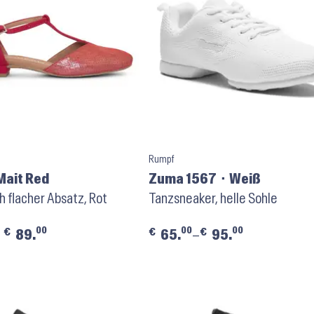
Rumpf
Mait Red
Zuma 1567 ⬝ Weiß
 flacher Absatz, Rot
Tanzsneaker, helle Sohle
00
00
00
€
€
€
89.
65.
–
95.