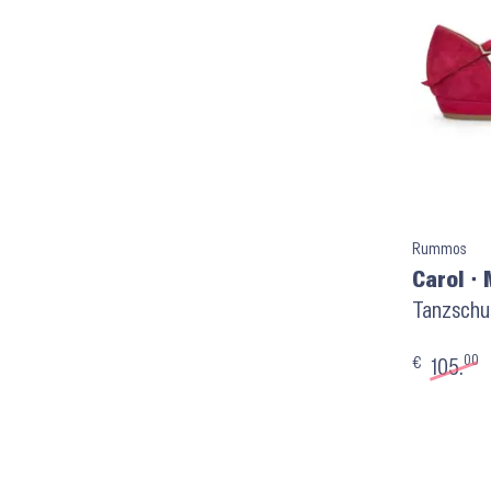
Rummos
Carol ⬝ 
Tanzschuh
00
€
105.