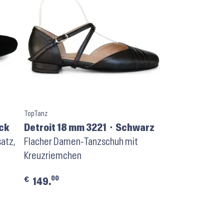
TopTanz
uck
Detroit 18 mm 3221 ⬝ Schwarz
atz,
Flacher Damen-Tanzschuh mit
Kreuzriemchen
00
€
149.