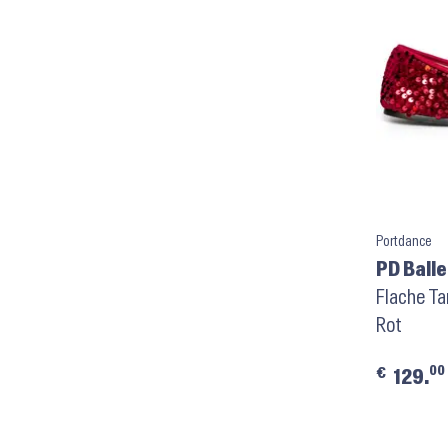
Portdance
PD Ball
Sequins
Flache Ta
Rot
00
€
129.