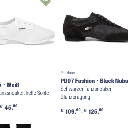
Portdance
PD07 Fashion ⬝ Black Nub
5 ⬝ Weiß
Sole
Schwarzer Tanzsneaker,
nzsneaker, helle Sohle
Glanzprägung
00
€
45.
00
00
€
€
109.
–
125.