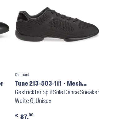
Diamant
er
Tune 213-503-111 ⬝ Mesh
Schwarz
Gestrickter SplitSole Dance Sneaker
Weite G, Unisex
00
€
87.