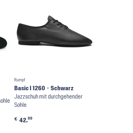
Rumpf
Basic I 1260 ⬝ Schwarz
Jazzschuh mit durchgehender
sohle
Sohle
00
€
42.