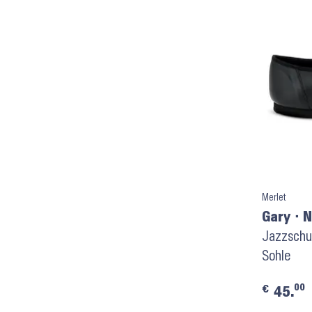
Merlet
Gary ⬝ N
Jazzschu
Sohle
00
€
45.