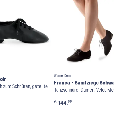
Werner Kern
oir
Franca ⬝ Samtziege Schw
h zum Schnüren, geteilte
Tanzschnürer Damen, Veloursl
00
€
144.