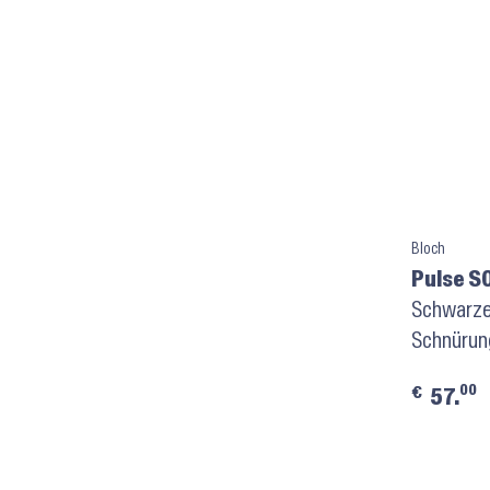
Bloch
Pulse S
Schwarze
Schnürun
00
€
57.