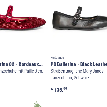
Portdance
erina 02 ⬝ Bordeaux
PD Ballerina ⬝ Black Leath
nzschuhe mit Pailletten,
Straßentaugliche Mary Janes
Tanzschuhe, Schwarz
00
€
135.