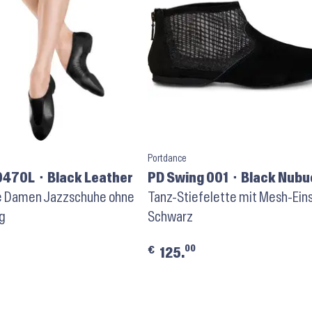
Portdance
0470L ⬝ Black Leather
PD Swing 001 ⬝ Black Nub
 Damen Jazzschuhe ohne
Tanz-Stiefelette mit Mesh-Eins
g
Schwarz
00
€
125.