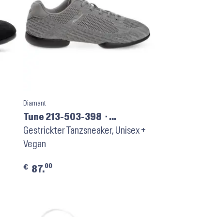
Diamant
Tune 213-503-398 ⬝
Silbergrau meliert
Gestrickter Tanzsneaker, Unisex +
Vegan
00
€
87.