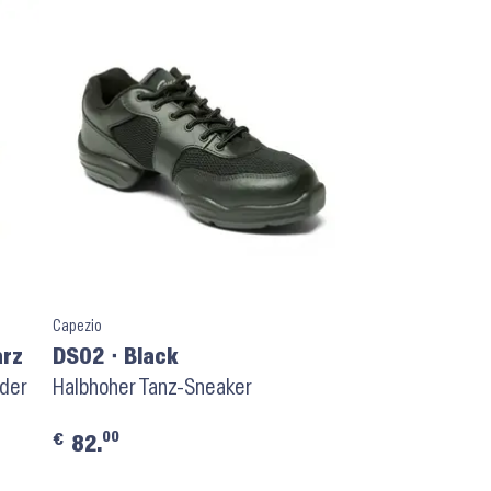
Capezio
arz
DS02 ⬝ Black
eder
Halbhoher Tanz-Sneaker
00
€
82.