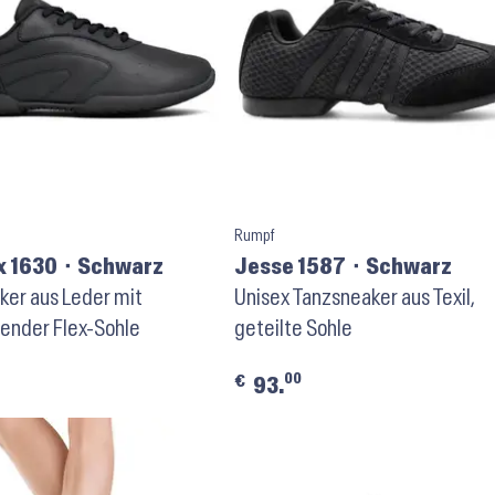
Rumpf
x 1630 ⬝ Schwarz
Jesse 1587 ⬝ Schwarz
ker aus Leder mit
Unisex Tanzsneaker aus Texil,
ender Flex-Sohle
geteilte Sohle
00
€
93.