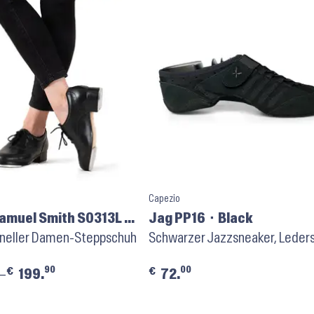
Capezio
amuel Smith S0313L ⬝
Jag PP16 ⬝ Black
oneller Damen-Steppschuh
Schwarzer Jazzsneaker, Leder
90
00
€
€
–
199.
72.