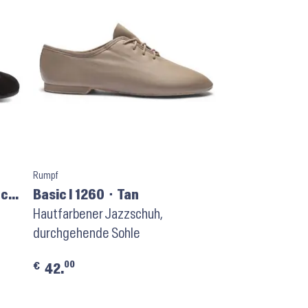
Rumpf
uck
Basic I 1260 ⬝ Tan
Hautfarbener Jazzschuh,
durchgehende Sohle
00
€
42.