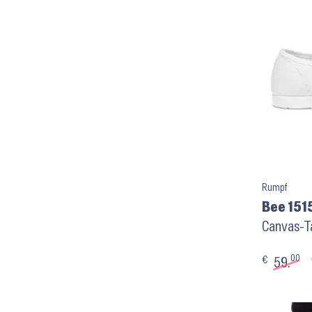
Rumpf
Bee 151
Canvas-Ta
00
€
59.