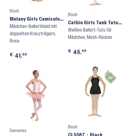
Bloch
Bloch
Melany Girls Camisole
Cathie Girls Tank Tutu
Skirted Leotard CL9231
Mädchen-Ballettkleid mit
Dress CL9235 ⬝ White
Weißes Ballett-Tutu für
⬝ Candy Pink
doppelten Kreuzträgern,
Mädchen, Mesh-Rücken
Rosa
€
00
45.
€
00
41.
Bloch
Danceries
CL5587 ⬝ Black