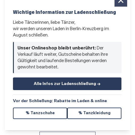
Info auf einen Blick
Wichtige Information zur Ladenschließung
Kontakt
Liebe Tänzerinnen, liebe Tänzer,
E-Mail, Telefon
wir werden unseren Laden in Berlin-Kreuzberg im
August schließen.
Versand-Infos
Bestellen, Umtauschen usw.
Unser Onlineshop bleibt unberührt:
Der
Verkauf läuft weiter, Gutscheine behalten ihre
Profi-Services • B2B
Gültigkeit und laufende Bestellungen werden
gewohnt bearbeitet.
für alle, die vom Tanzen leben
Newsletter bestellen
Alle Infos zur Ladenschließung →
News und Sonderangebote
Das Kleingedruckte
Vor der Schließung: Rabatte im Laden & online
AGB
•
Impressum
•
Datenschutz
% Tanzschuhe
% Tanzkleidung