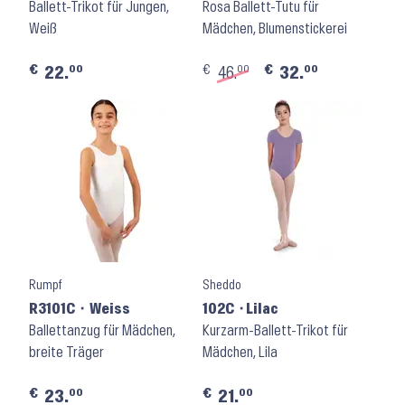
Ballett-Trikot für Jungen,
Candy Pink
Rosa Ballett-Tutu für
Weiß
Mädchen, Blumenstickerei
€
€
€
00
00
00
22.
46.
32.
Rumpf
Sheddo
R3101C ⬝ Weiss
102C ⬝Lilac
Ballettanzug für Mädchen,
Kurzarm-Ballett-Trikot für
breite Träger
Mädchen, Lila
€
€
00
00
23.
21.