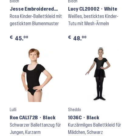
Bloch
Bloch
Jesse Embroidered
Lucy CL20002 ⬝ White
Tank Leotard CL70003
Rosa Kinder-Ballettkleid mit
Weißes, besticktes Kinder-
⬝ Candy Pink
gesticktem Blumenmuster
Tutu mit Mesh-Ärmeln
€
€
00
00
45.
48.
Lulli
Sheddo
Ron CAL172B ⬝ Black
1036C ⬝ Black
Schwarzer Ballettanzug für
Kurzärmliges Ballettkleid für
Jungen, Kurzarm
Mädchen, Schwarz