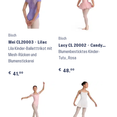
Bloch
Bloch
Mei CL20003 ⬝ Lilac
Lucy CL 20002 ⬝ Candy
Lila Kinder-Balletttrikot mit
Pink
Blumenbesticktes Kinder-
Mesh-Rücken und
Tutu , Rosa
Blumenstickerei
€
00
48.
€
00
41.