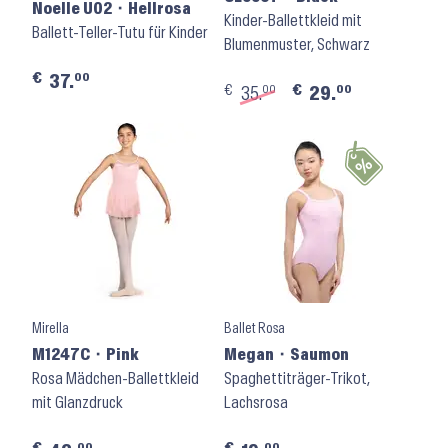
Noelle U02 ⬝ Hellrosa
Kinder-Ballettkleid mit
Ballett-Teller-Tutu für Kinder
Blumenmuster, Schwarz
€
00
37.
€
€
00
00
35.
29.
Mirella
Ballet Rosa
M1247C ⬝ Pink
Megan ⬝ Saumon
Rosa Mädchen-Ballettkleid
Spaghettiträger-Trikot,
mit Glanzdruck
Lachsrosa
00
00