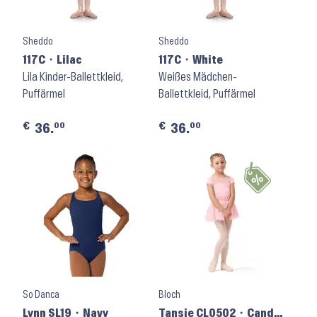
Sheddo
Sheddo
117C ⬝ Lilac
117C ⬝ White
Lila Kinder-Ballettkleid,
Weißes Mädchen-
Puffärmel
Ballettkleid, Puffärmel
€
€
00
00
36.
36.
So Danca
Bloch
Lynn SL19 ⬝ Navy
Tansie CL0502 ⬝ Candy