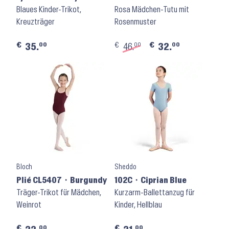
Blaues Kinder-Trikot,
Pink
Rosa Mädchen-Tutu mit
Kreuzträger
Rosenmuster
€
€
€
00
00
00
35.
46.
32.
Bloch
Sheddo
Plié CL5407 ⬝ Burgundy
102C ⬝ Ciprian Blue
Träger-Trikot für Mädchen,
Kurzarm-Ballettanzug für
Weinrot
Kinder, Hellblau
€
€
00
00