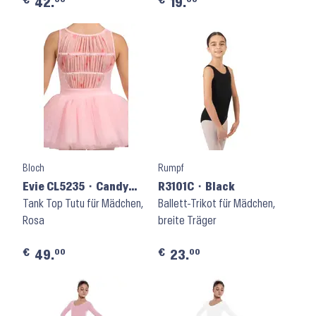
€
€
42.
19.
Bloch
Rumpf
Evie CL5235 ⬝ Candy
R3101C ⬝ Black
Pink
Tank Top Tutu für Mädchen,
Ballett-Trikot für Mädchen,
Rosa
breite Träger
€
€
00
00
49.
23.