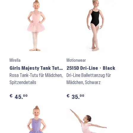
Mirella
Motionwear
Girls Majesty Tank Tutu
2515D Dri-Line ⬝ Black
Dress M492C ⬝ Pink
Rosa Tank-Tutu für Mädchen,
Dri-Line Ballettanzug für
Spitzendetails
Mädchen, Schwarz
€
€
00
00
45.
35.