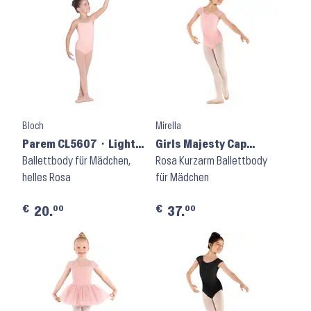
Bloch
Mirella
Parem CL5607 ⬝ Light
Girls Majesty Cap
Pink
Ballettbody für Mädchen,
Sleeve Leotard M1565C
Rosa Kurzarm Ballettbody
helles Rosa
⬝ Pink
für Mädchen
€
€
00
00
20.
37.