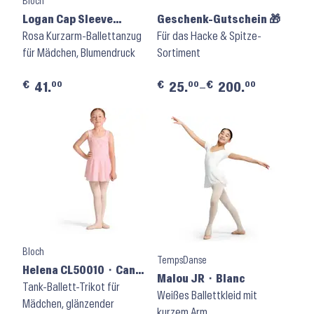
Bloch
Logan Cap Sleeve
Geschenk-Gutschein 🎁
Leotard CL20009 ⬝
Rosa Kurzarm-Ballettanzug
Für das Hacke & Spitze-
Candy Pink
für Mädchen, Blumendruck
Sortiment
€
€
€
00
00
00
41.
25.
–
200.
Bloch
TempsDanse
Helena CL50010 ⬝ Candy
Malou JR ⬝ Blanc
Pink
Tank-Ballett-Trikot für
Weißes Ballettkleid mit
Mädchen, glänzender
kurzem Arm