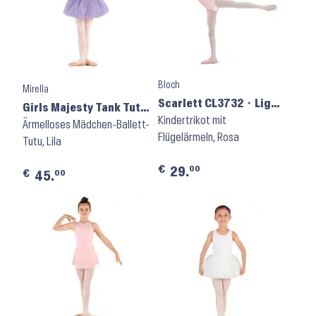
Bloch
Mirella
Scarlett CL3732 ⬝ Light
Girls Majesty Tank Tutu
Pink
Kindertrikot mit
Dress M492C ⬝ Lilac
Ärmelloses Mädchen-Ballett-
Flügelärmeln, Rosa
Tutu, Lila
€
00
29.
€
00
45.