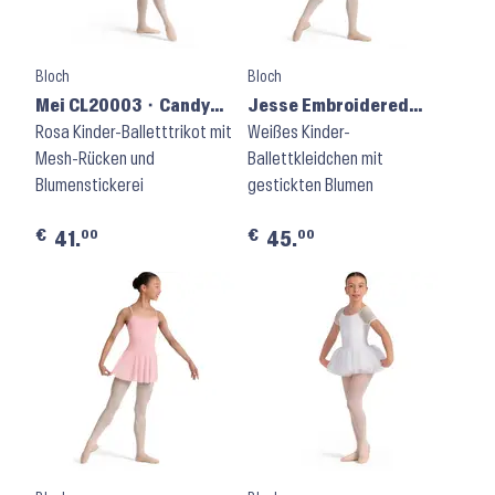
Bloch
Bloch
Mei CL20003 ⬝ Candy
Jesse Embroidered
Pink
Rosa Kinder-Balletttrikot mit
Tank Leotard CL70003
Weißes Kinder-
Mesh-Rücken und
⬝ White
Ballettkleidchen mit
Blumenstickerei
gestickten Blumen
€
€
00
00
41.
45.