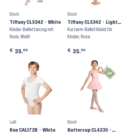
Bloch
Bloch
Tiffany CL5342 ⬝ White
Tiffany CL5342 ⬝ Light
Kinder-Ballettanzug mit
Pink
Kurzarm-Ballettkleid für
Rock, Weiß
Kinder, Rosa
€
€
00
00
35.
35.
Lulli
Bloch
Ron CAL172B ⬝ White
Buttercup CL4235 ⬝