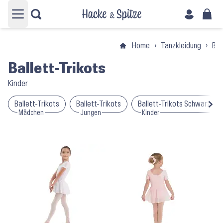
Hauptmenü öffnen
Home
›
Tanzkleidung
›
Bal
Ballett-Trikots
Kinder
Ballett-Trikots
Ballett-Trikots
Ballett-Trikots Schwarz
Mädchen
Jungen
Kinder