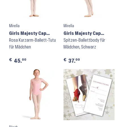
Mirella
Mirella
Girls Majesty Cap
Girls Majesty Cap
Sleeve Tutu Dress
Rosa Kurzarm-Ballett-Tutu
Sleeve Leotard M1565C
Spitzen-Ballettbody für
M1564C ⬝ Pink
für Mädchen
⬝ Black
Mädchen, Schwarz
€
€
00
00
45.
37.