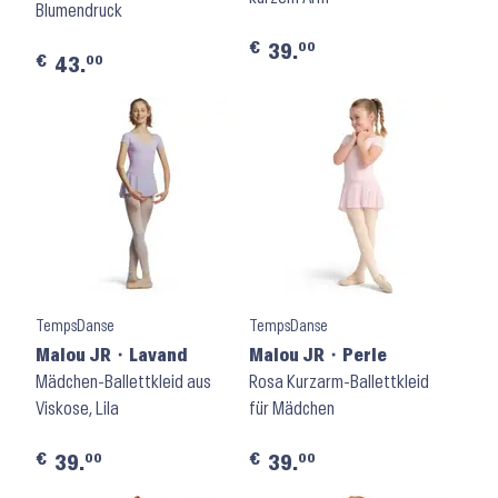
Blumendruck
€
00
39.
€
00
43.
TempsDanse
TempsDanse
Malou JR ⬝ Lavand
Malou JR ⬝ Perle
Mädchen-Ballettkleid aus
Rosa Kurzarm-Ballettkleid
Viskose, Lila
für Mädchen
€
€
00
00
39.
39.