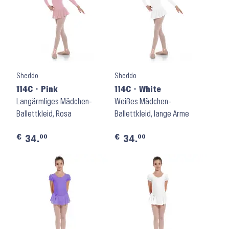
Sheddo
Sheddo
114C ⬝ Pink
114C ⬝ White
Langärmliges Mädchen-
Weißes Mädchen-
Ballettkleid, Rosa
Ballettkleid, lange Arme
€
€
00
00
34.
34.