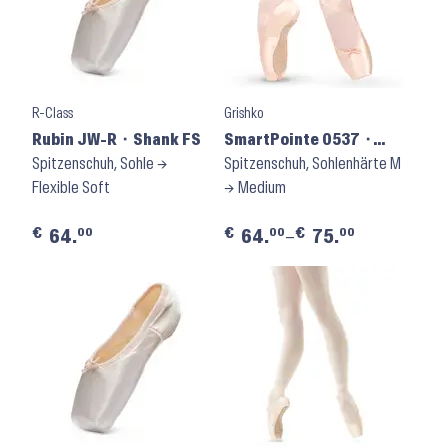
R-Class
Grishko
Rubin JW-R ⬝ Shank FS
SmartPointe 0537 ⬝
Spitzenschuh, Sohle →
Shank M
Spitzenschuh, Sohlenhärte M
Flexible Soft
→ Medium
€
€
€
00
00
00
64.
64.
–
75.