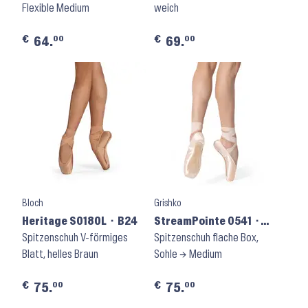
Flexible Medium
weich
€
€
00
00
64.
69.
Bloch
Grishko
Heritage S0180L ⬝ B24
StreamPointe 0541 ⬝
Spitzenschuh V-förmiges
Shank M
Spitzenschuh flache Box,
Blatt, helles Braun
Sohle → Medium
€
€
00
00
75.
75.