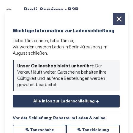
Profi-Services • B2B
für alle, die vom Tanzen leben
Newsletter bestellen
Wichtige Information zur Ladenschließung
News und Sonderangebote
Liebe Tänzerinnen, liebe Tänzer,
wir werden unseren Laden in Berlin-Kreuzberg im
Das Kleingedruckte
August schließen.
AGB
•
Impressum
•
Datenschutz
Unser Onlineshop bleibt unberührt:
Der
Verkauf läuft weiter, Gutscheine behalten ihre
Gültigkeit und laufende Bestellungen werden
gewohnt bearbeitet.
Vertrag widerrufen
Alle Infos zur Ladenschließung →
Vor der Schließung: Rabatte im Laden & online
% Tanzschuhe
% Tanzkleidung