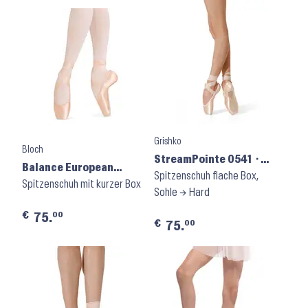
Grishko
Bloch
StreamPointe 0541 ⬝
Balance European
Shank H
Spitzenschuh flache Box,
ES0160L
Spitzenschuh mit kurzer Box
Sohle → Hard
€
00
75.
€
00
75.