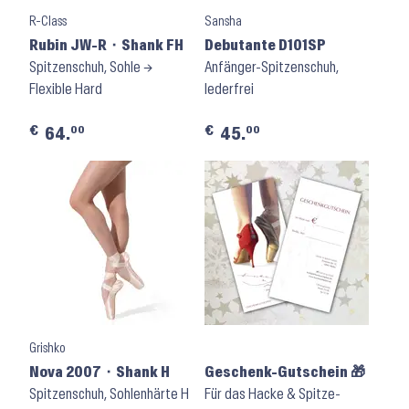
R-Class
Sansha
Rubin JW-R ⬝ Shank FH
Debutante D101SP
Spitzenschuh, Sohle →
Anfänger-Spitzenschuh,
Flexible Hard
lederfrei
€
€
00
00
64.
45.
Grishko
Nova 2007 ⬝ Shank H
Geschenk-Gutschein 🎁
Spitzenschuh, Sohlenhärte H
Für das Hacke & Spitze-