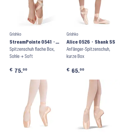
Grishko
Grishko
StreamPointe 0541 ⬝
Alice 0526 ⬝ Shank SS
Shank S
Spitzenschuh flache Box,
Anfänger-Spitzenschuh,
Sohle → Soft
kurze Box
€
€
00
00
75.
65.