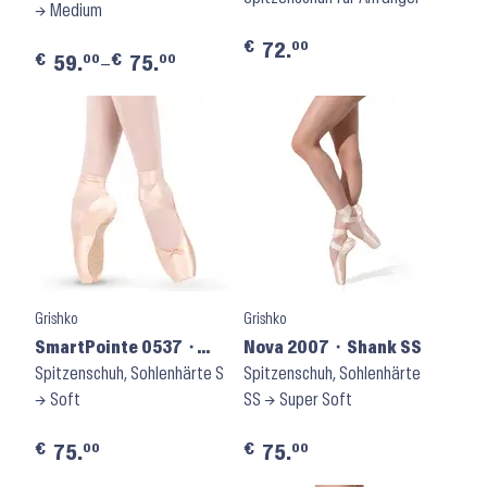
→ Medium
€
00
72.
€
€
00
00
59.
–
75.
Grishko
Grishko
SmartPointe 0537 ⬝
Nova 2007 ⬝ Shank SS
Shank S
Spitzenschuh, Sohlenhärte S
Spitzenschuh, Sohlenhärte
→ Soft
SS → Super Soft
€
€
00
00
75.
75.