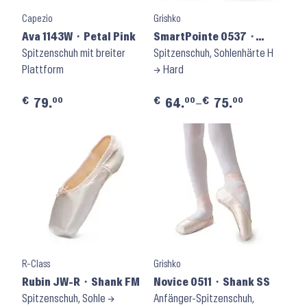
Capezio
Grishko
Ava 1143W ⬝ Petal Pink
SmartPointe 0537 ⬝
Spitzenschuh mit breiter
Shank H
Spitzenschuh, Sohlenhärte H
Plattform
→ Hard
€
€
€
00
00
00
79.
64.
–
75.
R-Class
Grishko
Rubin JW-R ⬝ Shank FM
Novice 0511 ⬝ Shank SS
Spitzenschuh, Sohle →
Anfänger-Spitzenschuh,