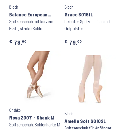
Bloch
Bloch
Balance European
Grace S0161L
Strong ES0160S
Spitzenschuh mit kurzem
Leichter Spitzenschuh mit
Blatt, starke Sohle
Gelpolster
€
€
00
00
78.
79.
Grishko
Bloch
Nova 2007 ⬝ Shank M
Amelie Soft S0102L
Spitzenschuh, Sohlenhärte M
Spitzenschuh für Anfänger