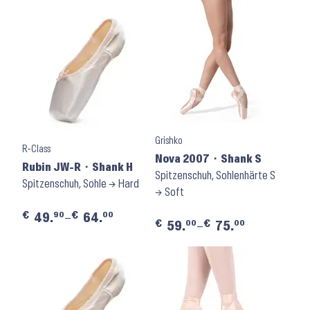
Grishko
R-Class
Nova 2007 ⬝ Shank S
Rubin JW-R ⬝ Shank H
Spitzenschuh, Sohlenhärte S
Spitzenschuh, Sohle → Hard
→ Soft
€
€
90
00
49.
–
64.
€
€
00
00
59.
–
75.