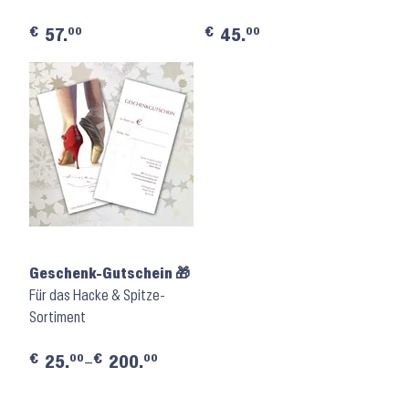
€
€
00
00
57.
45.
Geschenk-Gutschein 🎁
Für das Hacke & Spitze-
Sortiment
€
€
00
00
25.
–
200.