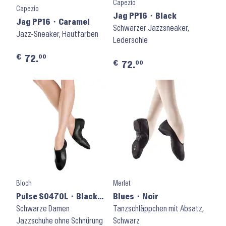
Capezio
Capezio
Jag PP16 ⬝ Black
Jag PP16 ⬝ Caramel
Schwarzer Jazzsneaker,
Jazz-Sneaker, Hautfarben
Ledersohle
€
00
72.
€
00
72.
Bloch
Merlet
Pulse S0470L ⬝ Black
Blues ⬝ Noir
Leather
Schwarze Damen
Tanzschläppchen mit Absatz,
Jazzschuhe ohne Schnürung
Schwarz