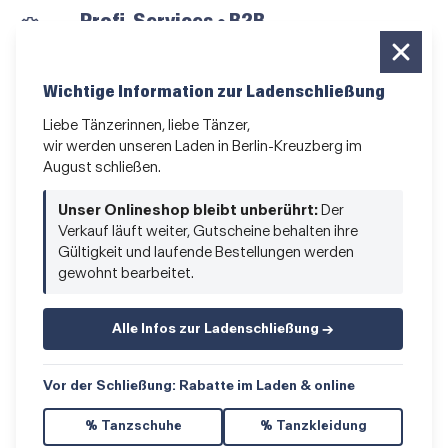
Profi-Services • B2B
für alle, die vom Tanzen leben
Newsletter bestellen
Wichtige Information zur Ladenschließung
News und Sonderangebote
Liebe Tänzerinnen, liebe Tänzer,
wir werden unseren Laden in Berlin-Kreuzberg im
Das Kleingedruckte
August schließen.
AGB
•
Impressum
•
Datenschutz
Unser Onlineshop bleibt unberührt:
Der
Verkauf läuft weiter, Gutscheine behalten ihre
Gültigkeit und laufende Bestellungen werden
gewohnt bearbeitet.
Vertrag widerrufen
Alle Infos zur Ladenschließung →
Vor der Schließung: Rabatte im Laden & online
% Tanzschuhe
% Tanzkleidung
© 2026 Hacke & Spitze GmbH