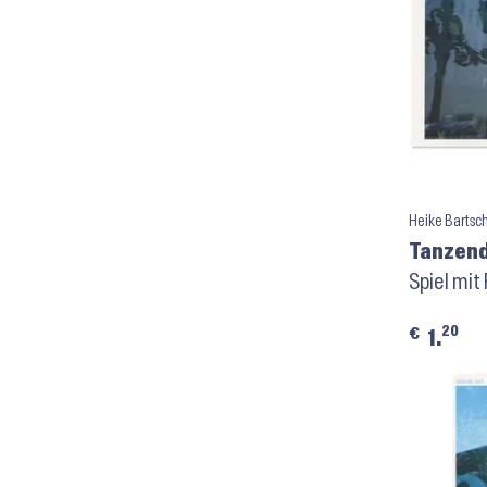
Heike Bartsc
Tanzend
Zionski
Spiel mit
Postkar
20
€
1.