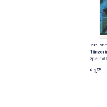
Heike Bartsc
Tänzerin
P52 ⬝ K
Spiel mit
20
€
1.