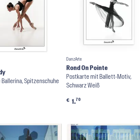
DanzArte
Rond On Pointe
dy
Postkarte mit Ballett-Motiv,
 Ballerina, Spitzenschuhe
Schwarz Weiß
70
€
1.