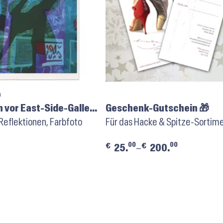
h
 vor East-Side-Gallery
Geschenk-Gutschein 🎁
unstpostkarte
 Reflektionen, Farbfoto
Für das Hacke & Spitze-Sortim
00
00
€
€
25.
–
200.