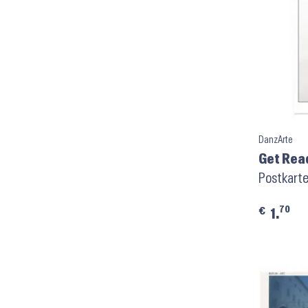
DanzArte
Get Rea
Postkarte
70
€
1.