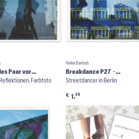
h
Heike Bartsch
es Paar vor
Breakdance P27 ⬝
rche P30 ⬝ Tanz-
 Reflektionen, Farbfoto
Kunstpostkarte
Streetdancer in Berlin
te
20
€
1.