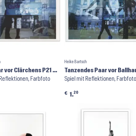
h
Heike Bartsch
r vor Clärchens P21 ⬝
Tanzendes Paar vor Ballha
stkarte
 Reflektionen, Farbfoto
P4 ⬝ Kunstpostkarte
Spiel mit Reflektionen, Farbfot
20
€
1.