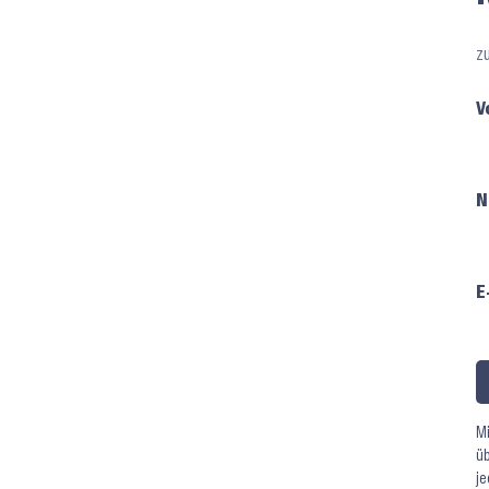
z
V
N
E
Mi
üb
je