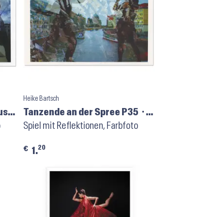
Heike Bartsch
us
Tanzende an der Spree P35 ⬝
o
Kunstpostkarte
Spiel mit Reflektionen, Farbfoto
20
€
1.