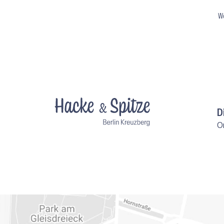
We
D
O