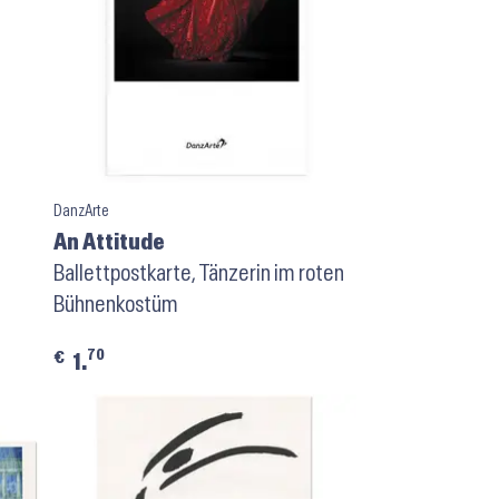
DanzArte
An Attitude
Ballettpostkarte, Tänzerin im roten
Bühnenkostüm
70
€
1.