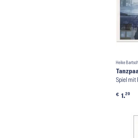
Heike Bartsc
Tanzpaa
Tanz-Po
Spiel mit
20
€
1.