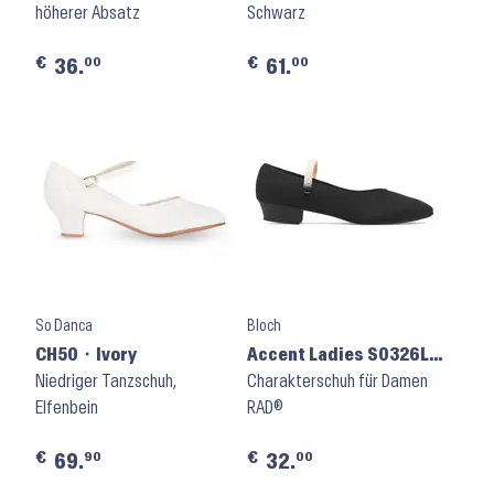
höherer Absatz
Schwarz
€
€
00
00
36.
61.
So Danca
Bloch
CH50 ⬝ Ivory
Accent Ladies S0326LU
Niedriger Tanzschuh,
⬝ Black
Charakterschuh für Damen
Elfenbein
RAD®
€
€
90
00
69.
32.