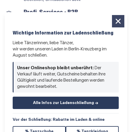
Profi-Services • B2B
für alle, die vom Tanzen leben
Newsletter bestellen
Wichtige Information zur Ladenschließung
News und Sonderangebote
Liebe Tänzerinnen, liebe Tänzer,
wir werden unseren Laden in Berlin-Kreuzberg im
Das Kleingedruckte
August schließen.
AGB
•
Impressum
•
Datenschutz
Unser Onlineshop bleibt unberührt:
Der
Verkauf läuft weiter, Gutscheine behalten ihre
Gültigkeit und laufende Bestellungen werden
gewohnt bearbeitet.
Vertrag widerrufen
Alle Infos zur Ladenschließung →
Vor der Schließung: Rabatte im Laden & online
% Tanzschuhe
% Tanzkleidung