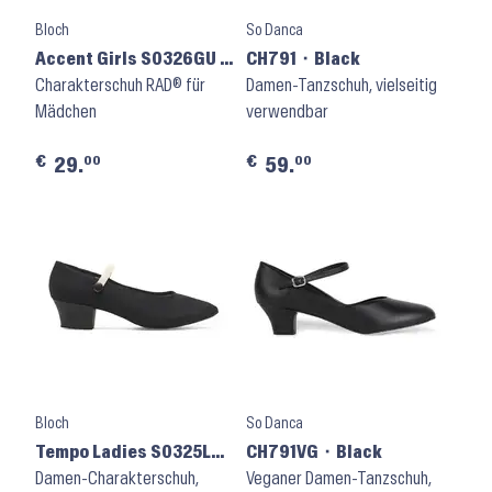
Bloch
So Danca
Accent Girls S0326GU ⬝
CH791 ⬝ Black
Black
Charakterschuh RAD® für
Damen-Tanzschuh, vielseitig
Mädchen
verwendbar
€
€
00
00
29.
59.
Bloch
So Danca
Tempo Ladies S0325LU
CH791VG ⬝ Black
⬝ Black
Damen-Charakterschuh,
Veganer Damen-Tanzschuh,