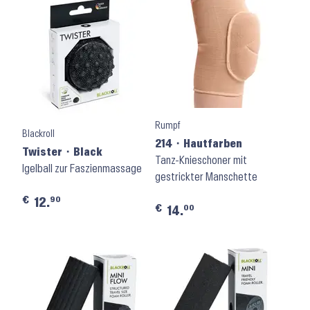
Rumpf
Blackroll
214 ⬝ Hautfarben
Twister ⬝ Black
Tanz-Knieschoner mit
Igelball zur Faszienmassage
gestrickter Manschette
€
90
12.
€
00
14.