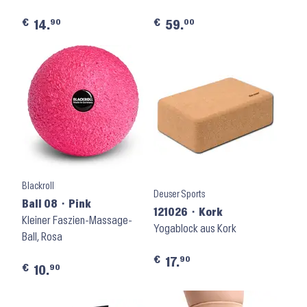
€
€
90
00
14.
59.
Blackroll
Deuser Sports
Ball 08 ⬝ Pink
121026 ⬝ Kork
Kleiner Faszien-Massage-
Yogablock aus Kork
Ball, Rosa
€
90
17.
€
90
10.