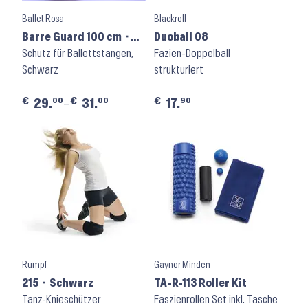
Ballet Rosa
Blackroll
Barre Guard 100 cm ⬝
Duoball 08
Noir
Schutz für Ballettstangen,
Fazien-Doppelball
Schwarz
strukturiert
€
€
€
00
00
90
29.
–
31.
17.
Rumpf
Gaynor Minden
215 ⬝ Schwarz
TA-R-113 Roller Kit
Tanz-Knieschützer
Faszienrollen Set inkl. Tasche