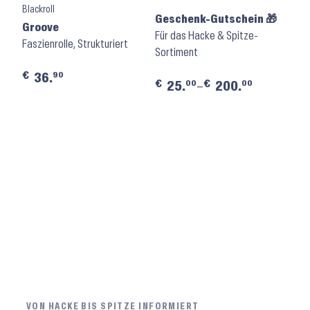
Blackroll
Geschenk-Gutschein 🎁
Groove
Für das Hacke & Spitze-
Faszienrolle, Strukturiert
Sortiment
€
90
36.
€
€
00
00
25.
–
200.
VON HACKE BIS SPITZE INFORMIERT