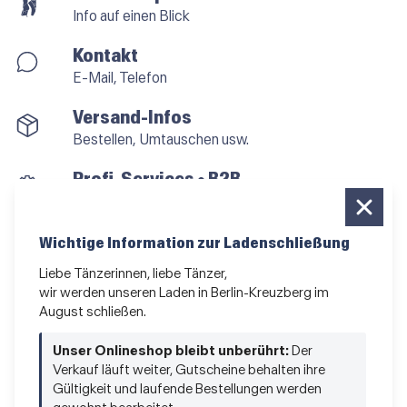
Info auf einen Blick
Kontakt
E-Mail, Telefon
Versand-Infos
Bestellen, Umtauschen usw.
Profi-Services • B2B
für alle, die vom Tanzen leben
Newsletter bestellen
Wichtige Information zur Ladenschließung
News und Sonderangebote
Liebe Tänzerinnen, liebe Tänzer,
wir werden unseren Laden in Berlin-Kreuzberg im
Das Kleingedruckte
August schließen.
AGB
•
Impressum
•
Datenschutz
Unser Onlineshop bleibt unberührt:
Der
Verkauf läuft weiter, Gutscheine behalten ihre
Gültigkeit und laufende Bestellungen werden