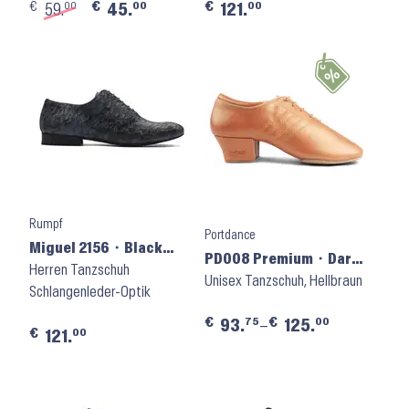
€
€
€
00
00
00
59.
45.
121.
Rumpf
Portdance
Miguel 2156 ⬝ Black
PD008 Premium ⬝ Dark
Snake
Herren Tanzschuh
Tan Leather
Unisex Tanzschuh, Hellbraun
Schlangenleder-Optik
€
€
75
00
93.
–
125.
€
00
121.