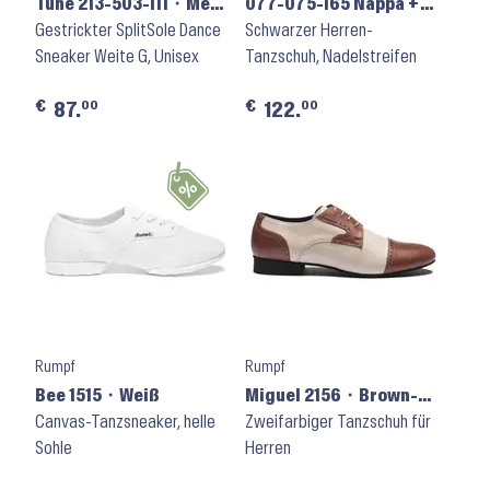
Tune 213-503-111 ⬝ Mesh
077-075-165 Nappa +
Schwarz
Gestrickter SplitSole Dance
Velours
Schwarzer Herren-
Sneaker Weite G, Unisex
Tanzschuh, Nadelstreifen
€
€
00
00
87.
122.
Rumpf
Rumpf
Bee 1515 ⬝ Weiß
Miguel 2156 ⬝ Brown-
Canvas-Tanzsneaker, helle
Beige
Zweifarbiger Tanzschuh für
Sohle
Herren