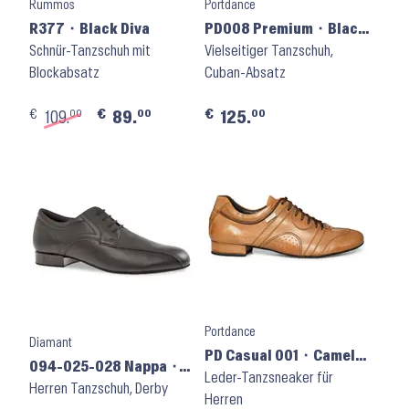
Rummos
Portdance
R377 ⬝ Black Diva
PD008 Premium ⬝ Black
Schnür-Tanzschuh mit
Leather
Vielseitiger Tanzschuh,
Blockabsatz
Cuban-Absatz
€
€
€
00
00
00
109.
89.
125.
Portdance
Diamant
PD Casual 001 ⬝ Camel
094-025-028 Nappa ⬝
Leather
Leder-Tanzsneaker für
Schwarz
Herren Tanzschuh, Derby
Herren