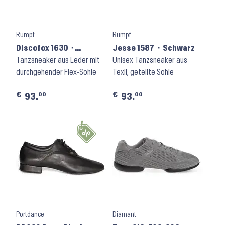
Rumpf
Rumpf
Discofox 1630 ⬝
Jesse 1587 ⬝ Schwarz
Schwarz
Tanzsneaker aus Leder mit
Unisex Tanzsneaker aus
durchgehender Flex-Sohle
Texil, geteilte Sohle
€
€
00
00
93.
93.
Portdance
Diamant