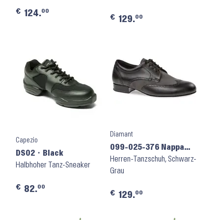
€
00
124.
€
00
129.
Diamant
Capezio
099-025-376 Nappa
DS02 ⬝ Black
Velours
Herren-Tanzschuh, Schwarz-
Halbhoher Tanz-Sneaker
Grau
€
00
82.
€
00
129.