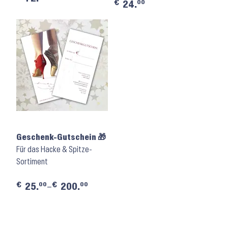
€
00
24.
Geschenk-Gutschein 🎁
Für das Hacke & Spitze-
Sortiment
€
€
00
00
25.
–
200.