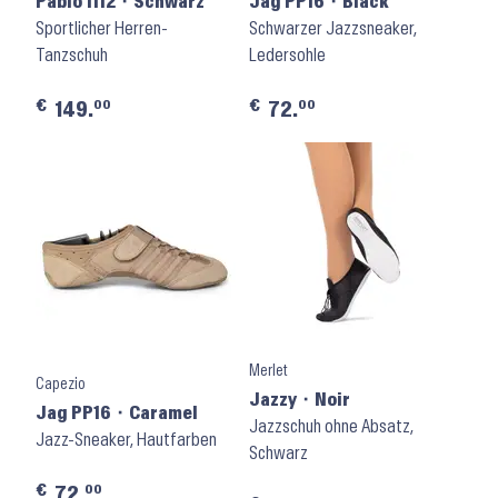
Pablo 1112 ⬝ Schwarz
Jag PP16 ⬝ Black
Sportlicher Herren-
Schwarzer Jazzsneaker,
Tanzschuh
Ledersohle
€
€
00
00
149.
72.
Merlet
Capezio
Jazzy ⬝ Noir
Jag PP16 ⬝ Caramel
Jazzschuh ohne Absatz,
Jazz-Sneaker, Hautfarben
Schwarz
€
00
72.