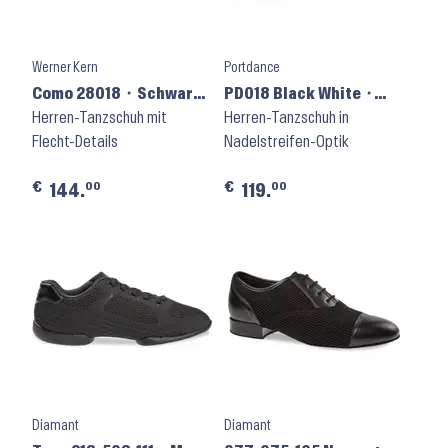
Werner Kern
Portdance
Como 28018 ⬝ Schwarz
PD018 Black White ⬝
Nappa
Herren-Tanzschuh mit
Suede Sole
Herren-Tanzschuh in
Flecht-Details
Nadelstreifen-Optik
€
€
00
00
144.
119.
Diamant
Diamant