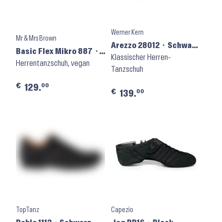
Werner Kern
Mr & Mrs Brown
Arezzo 28012 ⬝ Schwarz
Basic Flex Mikro 887 ⬝
Nappa
Klassischer Herren-
grau
Herrentanzschuh, vegan
Tanzschuh
€
00
129.
€
00
139.
TopTanz
Capezio