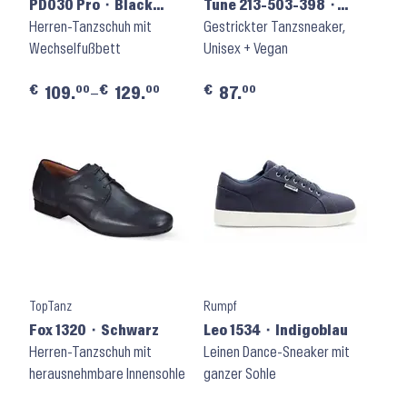
PD030 Pro ⬝ Black
Tune 213-503-398 ⬝
Leather
Herren-Tanzschuh mit
Silbergrau meliert
Gestrickter Tanzsneaker,
Wechselfußbett
Unisex + Vegan
€
€
€
00
00
00
109.
–
129.
87.
TopTanz
Rumpf
Fox 1320 ⬝ Schwarz
Leo 1534 ⬝ Indigoblau
Herren-Tanzschuh mit
Leinen Dance-Sneaker mit
herausnehmbare Innensohle
ganzer Sohle