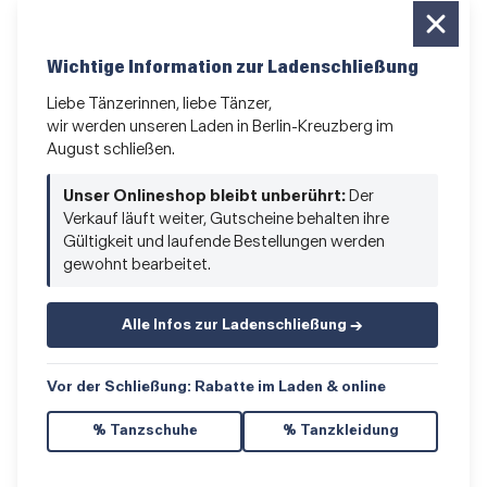
für alle, die vom Tanzen leben
Newsletter bestellen
Wichtige Information zur Ladenschließung
News und Sonderangebote
Liebe Tänzerinnen, liebe Tänzer,
wir werden unseren Laden in Berlin-Kreuzberg im
Das Kleingedruckte
August schließen.
AGB
•
Impressum
•
Datenschutz
Unser Onlineshop bleibt unberührt:
Der
Verkauf läuft weiter, Gutscheine behalten ihre
Gültigkeit und laufende Bestellungen werden
gewohnt bearbeitet.
Vertrag widerrufen
Alle Infos zur Ladenschließung →
Vor der Schließung: Rabatte im Laden & online
% Tanzschuhe
% Tanzkleidung
© 2026 Hacke & Spitze GmbH