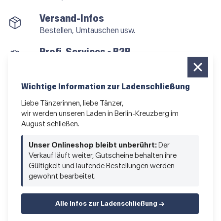
Versand-Infos
Bestellen, Umtauschen usw.
Profi-Services • B2B
für alle, die vom Tanzen leben
Newsletter bestellen
Wichtige Information zur Ladenschließung
News und Sonderangebote
Liebe Tänzerinnen, liebe Tänzer,
wir werden unseren Laden in Berlin-Kreuzberg im
Das Kleingedruckte
August schließen.
AGB
•
Impressum
•
Datenschutz
Unser Onlineshop bleibt unberührt:
Der
Verkauf läuft weiter, Gutscheine behalten ihre
Gültigkeit und laufende Bestellungen werden
gewohnt bearbeitet.
Vertrag widerrufen
Alle Infos zur Ladenschließung →