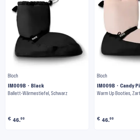
Bloch
Bloch
IM009B ⬝ Black
IM009B ⬝ Candy P
Ballett-Wärmestiefel, Schwarz
Warm Up Booties, Zar
€
€
00
00
46.
46.