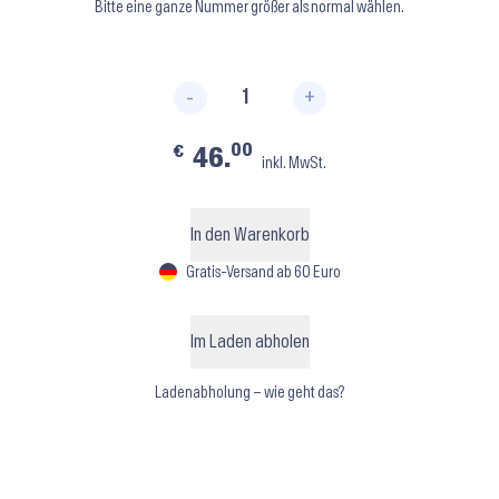
Bitte eine ganze Nummer größer als normal wählen.
-
+
IM009B ⬝ Lilac Menge
00
€
46.
inkl. MwSt.
In den Warenkorb
Gratis-Versand ab 60 Euro
Im Laden abholen
Ladenabholung – wie geht das?