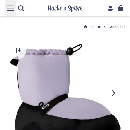
Hauptmenü öffnen
Home
›
Tanzschuhe
1
|
4