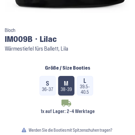
Bloch
IM009B ⬝ Lilac
Wärmestiefel fürs Ballett, Lila
Größe / Size Booties
L
S
M
39.5-
36-37
38-39
40.5
1x auf Lager
: 2-4 Werktage
Werden Sie die Booties mit Spitzenschuhen tragen?