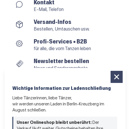
Kontakt
E-Mail, Telefon
Versand-Infos
Bestellen, Umtauschen usw.
Profi-Services • B2B
für alle, die vom Tanzen leben
Newsletter bestellen
News und Sonderangebote
Das Kleingedruckte
AGB
•
Impressum
•
Datenschutz
Wichtige Information zur Ladenschließung
Liebe Tänzerinnen, liebe Tänzer,
wir werden unseren Laden in Berlin-Kreuzberg im
August schließen.
Vertrag widerrufen
Unser Onlineshop bleibt unberührt:
Der
Verkauf läuft weiter, Gutscheine behalten ihre