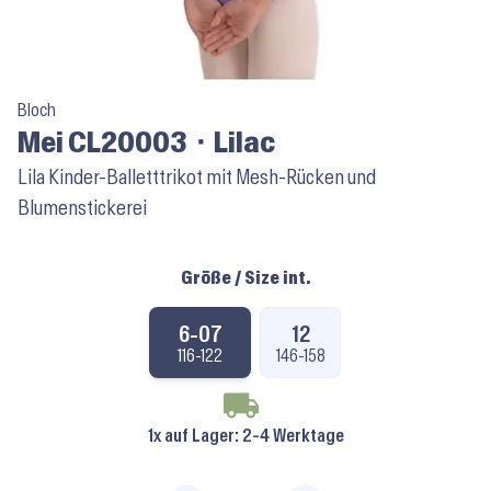
Bloch
Mei CL20003 ⬝ Lilac
Lila Kinder-Balletttrikot mit Mesh-Rücken und
Blumenstickerei
Größe / Size int.
6-07
12
116-122
146-158
1x auf Lager
: 2-4 Werktage