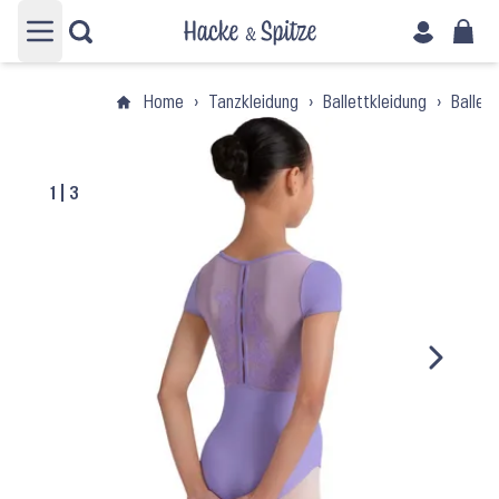
Hauptmenü öffnen
Home
›
Tanzkleidung
›
Ballettkleidung
›
Ballett
1
|
3