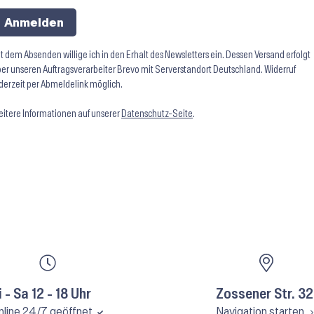
Anmelden
t dem Absenden willige ich in den Erhalt des Newsletters ein. Dessen Versand erfolgt
er unseren Auftragsverarbeiter Brevo mit Serverstandort Deutschland. Widerruf
derzeit per Abmeldelink möglich.
itere Informationen auf unserer
Datenschutz-Seite
.
i - Sa 12 - 18 Uhr
Zossener Str. 32
nline 24/7 geöffnet
Navigation starten