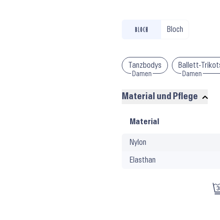
Bloch
Tanzbodys
Ballett-Triko
Damen
Damen
Material und Pflege
Material
Material
und
Nylon
Pflege
Elasthan