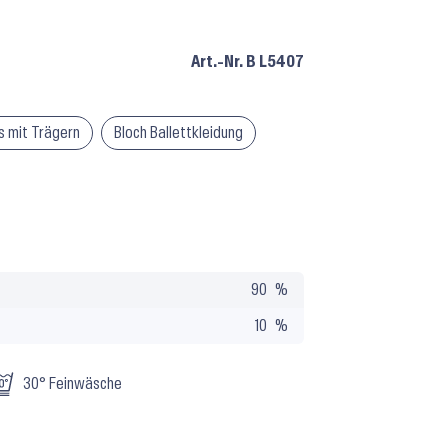
Art.-Nr.
B L5407
ts mit Trägern
Bloch Ballettkleidung
90
10
30° Feinwäsche