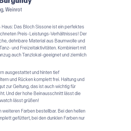
 Burgundy
ug, Weinrot
ns Haus: Das Bloch Sissone ist ein p
erfektes
hneten Preis-Leistungs-Verhältnisses! Der
iche, dehnbare Material aus Baumwolle und
 Tanz- und Freizeitaktivitäten. Kombiniert mit
tanzug auch Tanzlokal-geeignet und ziemlich
n ausgestattet und hinten tief
tern und Rücken komplett frei. Haltung und
 zur Geltung, das ist auch wichtig für
cht. Und der hohe Beinausschnitt lässt die
watch
lässt grüßen!
n weiteren Farben bestellbar. Bei den hellen
mplett gefüttert, bei den dunklen Farben nur