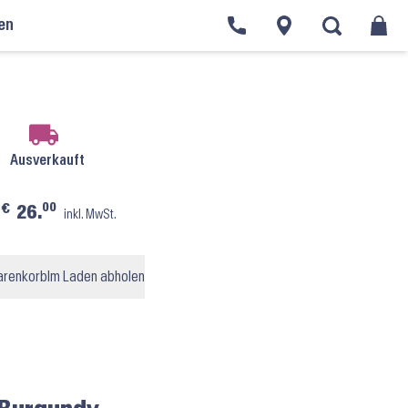
en
rägern Damen
›
Bloch Sissone L5407 ⬝ Burgundy
Ausverkauft
00
€
26.
inkl. MwSt.
arenkorb
Im Laden abholen