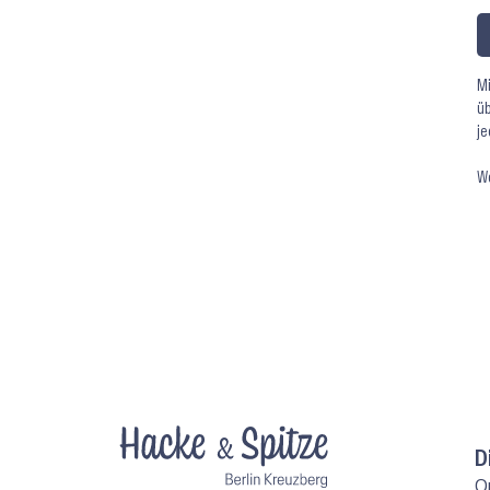
Mi
üb
je
We
D
O