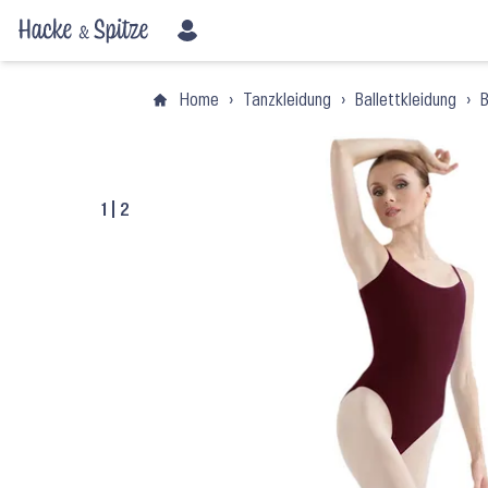
Home
›
Tanzkleidung
›
Ballettkleidung
›
B
1
|
2