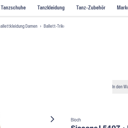
Tanzschuhe
Tanzkleidung
Tanz-Zubehör
Mark
allettkleidung Damen
›
Ballett-Trikots Damen
›
Ballett-Trikots mit T
In den W
Bloch