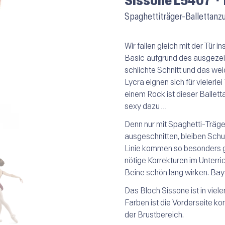
Sissone L5407 ⬝
Spaghettiträger-Ballettanz
Wir fallen gleich mit der Tür i
Basic
aufgrund des ausgezeic
schlichte Schnitt und das we
Lycra eignen sich für vielerlei
einem Rock ist dieser Ballet
sexy dazu …
Denn nur mit Spaghetti-Träger
ausgeschnitten, bleiben Schul
Linie kommen so besonders gut
nötige Korrekturen im Unterri
Beine schön lang wirken.
Bay
Das Bloch Sissone ist in viele
Farben ist die Vorderseite ko
der Brustbereich.