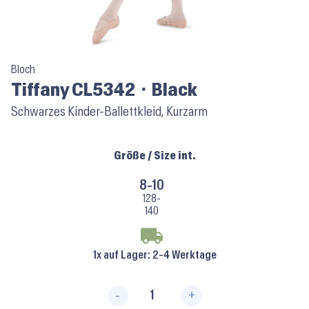
Bloch
Tiffany CL5342 ⬝ Black
Schwarzes Kinder-Ballettkleid, Kurzarm
Größe / Size int.
8-10
128-
140
1x auf Lager
: 2-4 Werktage
-
+
Tiffany CL5342 ⬝ Black Menge