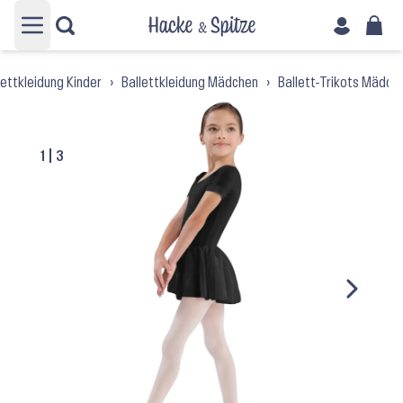
Hauptmenü öffnen
lettkleidung Kinder
›
Ballettkleidung Mädchen
›
Ballett-Trikots Mädch
1
|
3