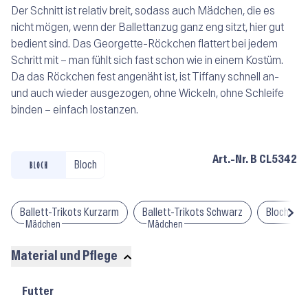
Der Schnitt ist relativ breit, sodass auch Mädchen, die es
nicht mögen, wenn der Ballettanzug ganz eng sitzt, hier gut
bedient sind. Das Georgette-Röckchen flattert bei jedem
Schritt mit – man fühlt sich fast schon wie in einem Kostüm.
Da das Röckchen fest angenäht ist, ist Tiffany schnell an-
und auch wieder ausgezogen, ohne Wickeln, ohne Schleife
binden – einfach lostanzen.
Art.-Nr.
B CL5342
Bloch
Ballett-Trikots Kurzarm
Ballett-Trikots Schwarz
Bloch Ball
Mädchen
Mädchen
Material und Pflege
Material
Futter
und