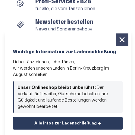
Profi-Services • B2B
für alle, die vom Tanzen leben
Newsletter bestellen
News und Sonderangebote
Das Kleingedruckte
AGB
•
Impressum
•
Datenschutz
Wichtige Information zur Ladenschließung
Liebe Tänzerinnen, liebe Tänzer,
wir werden unseren Laden in Berlin-Kreuzberg im
August schließen.
Vertrag widerrufen
Unser Onlineshop bleibt unberührt:
Der
Verkauf läuft weiter, Gutscheine behalten ihre
Gültigkeit und laufende Bestellungen werden
gewohnt bearbeitet.
Alle Infos zur Ladenschließung →
© 2026 Hacke & Spitze GmbH