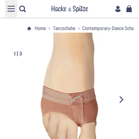
Hauptmenü öffnen
Home
›
Tanzschuhe
›
Contemporary-Dance Schuhe
1
|
3