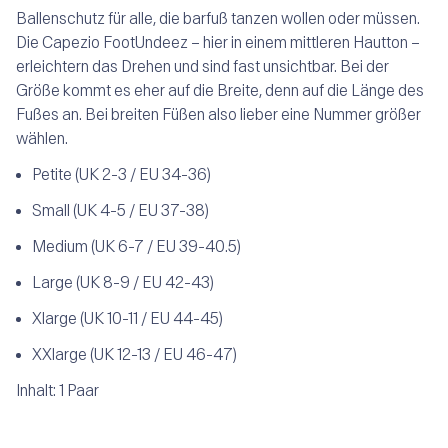
Ballenschutz für alle, die barfuß tanzen wollen oder müssen.
Die Capezio FootUndeez – hier in einem mittleren Hautton –
erleichtern das Drehen und sind fast unsichtbar. Bei der
Größe kommt es eher auf die Breite, denn auf die Länge des
Fußes an. Bei breiten Füßen also lieber eine Nummer größer
wählen.
P
etite (UK 2-3 / EU 34-36)
S
mall (UK 4-5 / EU 37-38)
M
edium (UK 6-7 / EU 39-40.5)
L
arge (UK 8-9 / EU 42-43)
Xl
arge (UK 10-11 / EU 44-45)
XXl
arge (UK 12-13 / EU 46-47)
Inhalt: 1 Paar