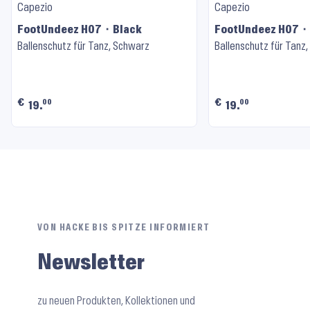
Capezio
Capezio
FootUndeez H07 ⬝ Black
FootU
Ballenschutz für Tanz, Schwarz
Ballenschutz für Tanz,
€
€
00
00
19.
19.
VON HACKE BIS SPITZE INFORMIERT
Newsletter
zu neuen Produkten, Kollektionen und