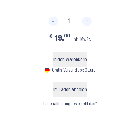
-
+
FootUndeez H07 ⬝ Light Sunta
00
€
19.
inkl. MwSt.
In den Warenkorb
Gratis-Versand ab 60 Euro
Im Laden abholen
Ladenabholung – wie geht das?