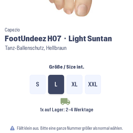
Capezio
FootUndeez H07 ⬝ Light Suntan
Tanz-Ballenschutz, Hellbraun
Größe / Size int.
S
L
XL
XXL
1x auf Lager
: 2-4 Werktage
Fällt klein aus.
Bitte eine ganze Nummer größer als normal wählen.