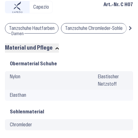
Art.-Nr.
C H07
Capezio
Tanzschuhe Hautfarben
Tanzschuhe Chromleder-Sohle
Ca
Damen
Material und Pflege
Material
Obermaterial Schuhe
und
Nylon
Elastischer
Pflege
Netzstoff
Elasthan
Sohlenmaterial
Chromleder