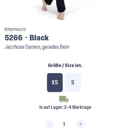
Intermezzo
5266 ⬝ Black
Jazzhose Damen, gerades Bein
Größe / Size int.
XS
S
1x auf Lager
: 2-4 Werktage
-
+
5266 ⬝ Black Menge