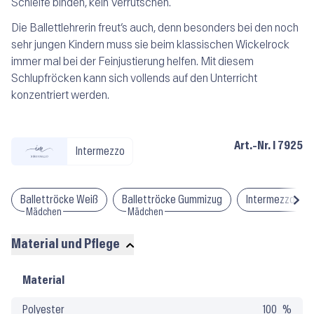
Schleife binden, kein Verrutschen.
Die Ballettlehrerin freut’s auch, denn besonders bei den noch
sehr jungen Kindern muss sie beim klassischen Wickelrock
immer mal bei der Feinjustierung helfen. Mit diesem
Schlupfröcken kann sich vollends auf den Unterricht
konzentriert werden.
Art.-Nr.
I 7925
Intermezzo
Ballettröcke Weiß
Ballettröcke Gummizug
Intermezzo Ball
Mädchen
Mädchen
Material und Pflege
Material
Material
und
Polyester
100
Pflege