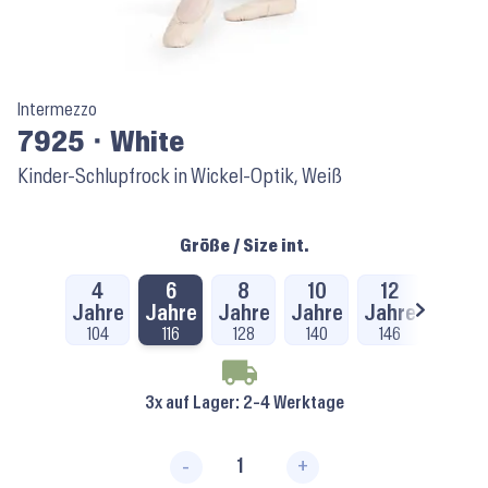
Intermezzo
7925 ⬝ White
Kinder-Schlupfrock in Wickel-Optik, Weiß
Größe / Size int.
4
6
8
10
12
XS
Jahre
Jahre
Jahre
Jahre
Jahre
104
116
128
140
146
3x auf Lager
: 2-4 Werktage
-
+
7925 ⬝ White Menge