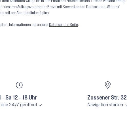
t dem Absenden willige ich in den Erhalt des Newsletters ein. Dessen Versand erfolgt
er unseren Auftragsverarbeiter Brevo mit Serverstandort Deutschland. Widerruf
derzeit per Abmeldelink möglich.
itere Informationen auf unserer
Datenschutz-Seite
.
i - Sa 12 - 18 Uhr
Zossener Str. 32
nline 24/7 geöffnet
Navigation starten