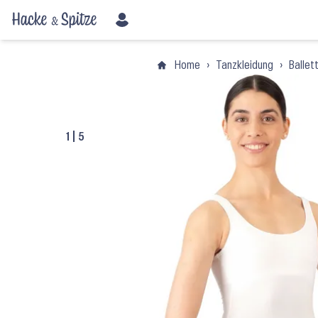
Home
›
Tanzkleidung
›
Ballet
1
|
5