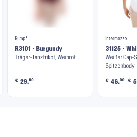
Rumpf
Intermezzo
R3101 ⬝ Burgundy
31125 ⬝ Whi
Träger-Tanztrikot, Weinrot
Weißer Cap-S
Spitzenbody
00
00
€
€
€
29.
46.
–
5