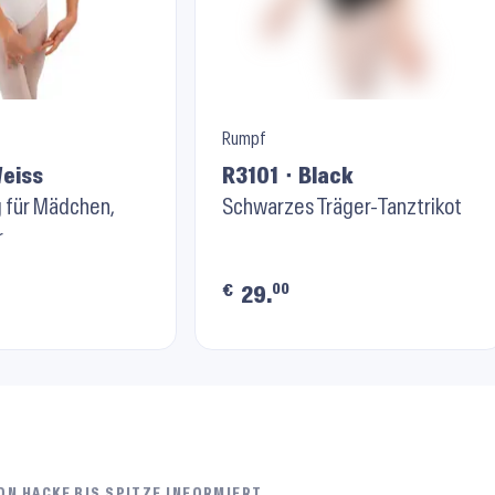
Rumpf
Weiss
R3101 ⬝ Black
g für Mädchen,
Schwarzes Träger-Tanztrikot
r
00
€
29.
ON HACKE BIS SPITZE INFORMIERT