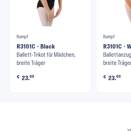
Rumpf
Rumpf
R3101C ⬝ Black
R3101C ⬝ 
Ballett-Trikot für Mädchen,
Ballettanzu
breite Träger
breite Träge
00
00
€
€
23.
23.
V