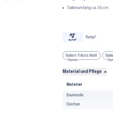
Taillenumfang ca. 55 cm
Rumpf
Ballett-Trikots Weiß
Ball
Damen
Da
Material und Pflege
Material
Material
und
Baumwolle
Pflege
Elasthan