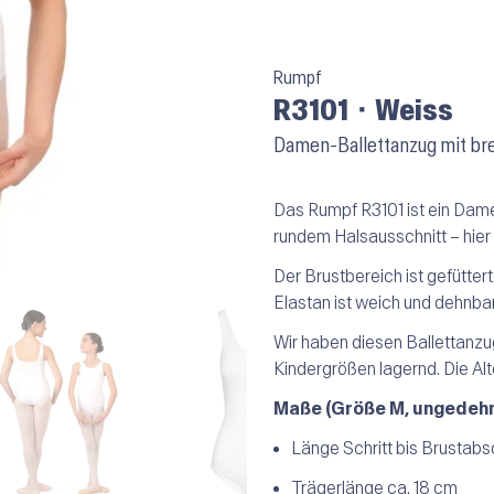
Rumpf
R3101 ⬝ Weiss
Damen-Ballettanzug mit bre
Das Rumpf R3101 ist ein Damen
rundem Halsausschnitt – hier 
Der Brustbereich ist gefütte
Elastan ist weich und dehnbar
Wir haben diesen Ballettanzu
Kindergrößen lagernd. Die Alte
Maße (Größe M, ungedehn
Länge Schritt bis Brustabs
Trägerlänge ca. 18 cm