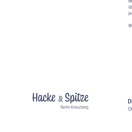
Mi
üb
je
We
D
O