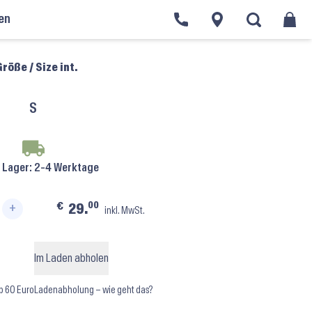
en
Trikots mit Trägern Damen
›
Rumpf R3101 ⬝ Weiss
röße / Size int.
S
f Lager
: 2-4 Werktage
00
€
29.
+
inkl. MwSt.
 Weiss Menge
Im Laden abholen
b 60 Euro
Ladenabholung – wie geht das?