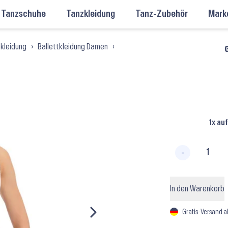
Tanzschuhe
Tanzkleidung
Tanz-Zubehör
Mark
tkleidung
›
Ballettkleidung Damen
›
Ballett-Trikots Damen
›
Ballett-
G
1x au
-
R3101 ⬝
In den Warenkorb
Gratis-Versand a