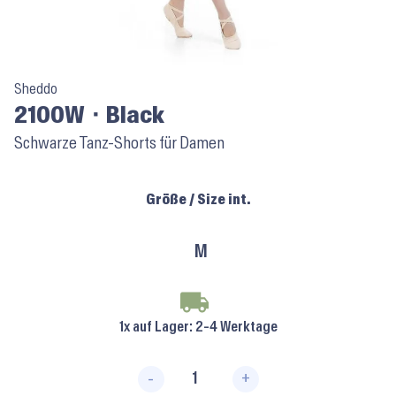
Sheddo
2100W ⬝ Black
Schwarze Tanz-Shorts für Damen
Größe / Size int.
M
1x auf Lager
: 2-4 Werktage
-
+
2100W ⬝ Black Menge