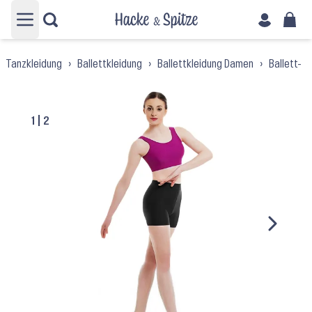
Hauptmenü öffnen
›
Tanzkleidung
›
Ballettkleidung
›
Ballettkleidung Damen
›
Ballett-
1
|
2