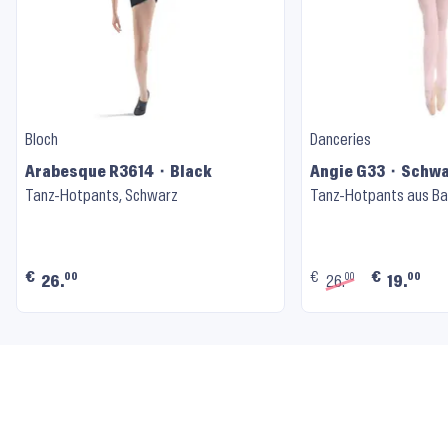
Bloch
Danceries
Arabesque R3614 ⬝ Black
Angie G33 ⬝ Schw
Tanz-Hotpants, Schwarz
Tanz-Hotpants aus B
€
€
€
00
00
00
26.
26.
19.