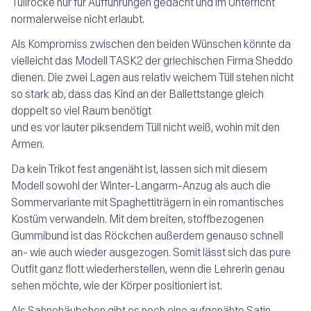
Tüllröcke nur für Aufführungen gedacht und im Unterricht
normalerweise nicht erlaubt.
Als Kompromiss zwischen den beiden Wünschen könnte da
vielleicht das Modell TASK2 der griechischen Firma Sheddo
dienen. Die zwei Lagen aus relativ weichem Tüll stehen nicht
so stark ab, dass das Kind an der Ballettstange gleich
doppelt so viel Raum benötigt
und es vor lauter piksendem Tüll nicht weiß, wohin mit den
Armen.
Da kein Trikot fest angenäht ist, lassen sich mit diesem
Modell sowohl der Winter-Langarm-Anzug als auch die
Sommervariante mit Spaghettiträgern in ein romantisches
Kostüm verwandeln. Mit dem breiten, stoffbezogenen
Gummibund ist das Röckchen außerdem genauso schnell
an- wie auch wieder ausgezogen. Somit lässt sich das pure
Outfit ganz flott wiederherstellen, wenn die Lehrerin genau
sehen möchte, wie der Körper positioniert ist.
Als Sahnehäubchen gibt es noch eine aufgenähte Satin-