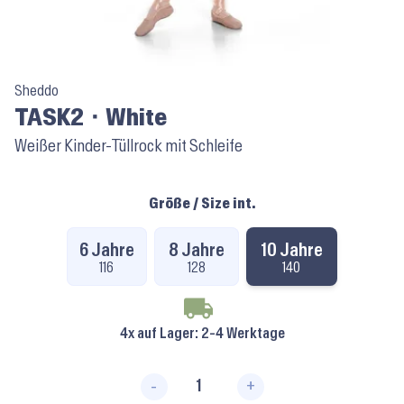
Sheddo
TASK2 ⬝ White
Weißer Kinder-Tüllrock mit Schleife
Größe / Size int.
6 Jahre
8 Jahre
10 Jahre
116
128
140
4x auf Lager
: 2-4 Werktage
-
+
TASK2 ⬝ White Menge