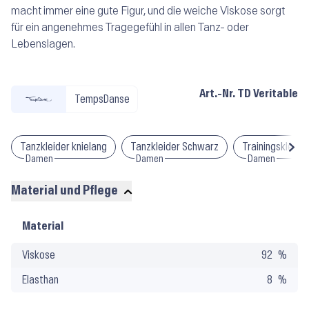
macht immer eine gute Figur, und die weiche Viskose sorgt
für ein angenehmes Tragegefühl in allen Tanz- oder
Lebenslagen.
Art.-Nr.
TD Veritable
TempsDanse
Tanzkleider knielang
Tanzkleider Schwarz
Trainingskleide
Damen
Damen
Damen
Material und Pflege
Material
Material
und
Viskose
92
Pflege
Elasthan
8