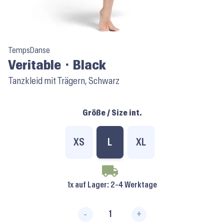
TempsDanse
Veritable ⬝ Black
Tanzkleid mit Trägern, Schwarz
Größe / Size int.
XS
L
XL
1x auf Lager
: 2-4 Werktage
-
+
Veritable ⬝ Black Menge