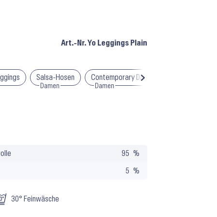
Art.-Nr.
Yo Leggings Plain
eggings
Salsa-Hosen
Contemporary Dance Hosen
Tanzhos
Damen
Damen
Damen
olle
95
5
30° Feinwäsche