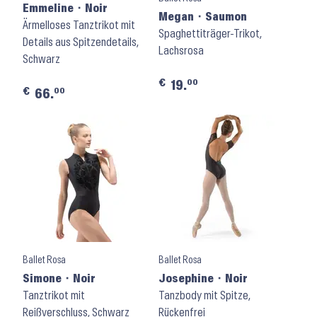
Emmeline ⬝ Noir
Megan ⬝ Saumon
Ärmelloses Tanztrikot mit
Spaghettiträger-Trikot,
Details aus Spitzendetails,
Lachsrosa
Schwarz
€
00
19.
€
00
66.
Ballet Rosa
Ballet Rosa
Simone ⬝ Noir
Josephine ⬝ Noir
Tanztrikot mit
Tanzbody mit Spitze,
Reißverschluss, Schwarz
Rückenfrei