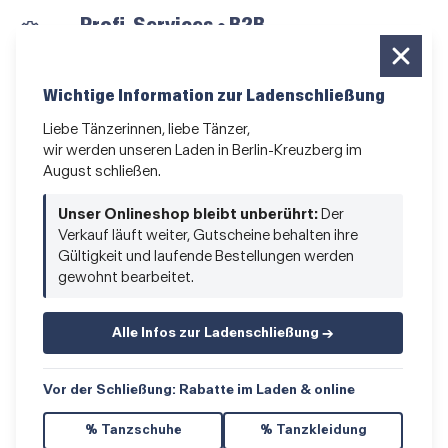
Profi-Services • B2B
für alle, die vom Tanzen leben
Newsletter bestellen
Wichtige Information zur Ladenschließung
News und Sonderangebote
Liebe Tänzerinnen, liebe Tänzer,
wir werden unseren Laden in Berlin-Kreuzberg im
Das Kleingedruckte
August schließen.
AGB
•
Impressum
•
Datenschutz
Unser Onlineshop bleibt unberührt:
Der
Verkauf läuft weiter, Gutscheine behalten ihre
Gültigkeit und laufende Bestellungen werden
gewohnt bearbeitet.
Vertrag widerrufen
Alle Infos zur Ladenschließung →
Vor der Schließung: Rabatte im Laden & online
% Tanzschuhe
% Tanzkleidung
© 2026 Hacke & Spitze GmbH