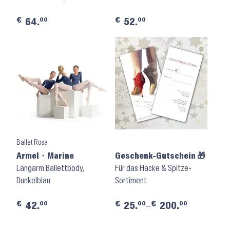
€
€
00
00
64.
52.
Ballet Rosa
Armel ⬝ Marine
Geschenk-Gutschein 🎁
Langarm Ballettbody,
Für das Hacke & Spitze-
Dunkelblau
Sortiment
€
€
€
00
00
00
42.
25.
–
200.