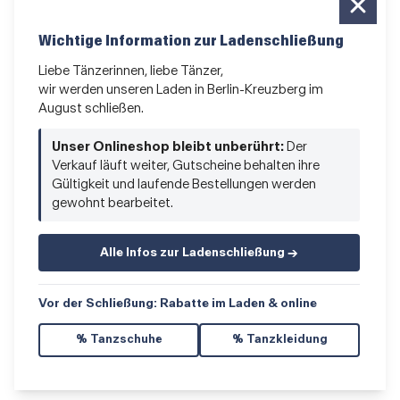
Newsletter bestellen
Wichtige Information zur Ladenschließung
News und Sonderangebote
Liebe Tänzerinnen, liebe Tänzer,
wir werden unseren Laden in Berlin-Kreuzberg im
Das Kleingedruckte
August schließen.
AGB
•
Impressum
•
Datenschutz
Unser Onlineshop bleibt unberührt:
Der
Verkauf läuft weiter, Gutscheine behalten ihre
Gültigkeit und laufende Bestellungen werden
gewohnt bearbeitet.
Vertrag widerrufen
Alle Infos zur Ladenschließung →
Vor der Schließung: Rabatte im Laden & online
% Tanzschuhe
% Tanzkleidung
© 2026 Hacke & Spitze GmbH