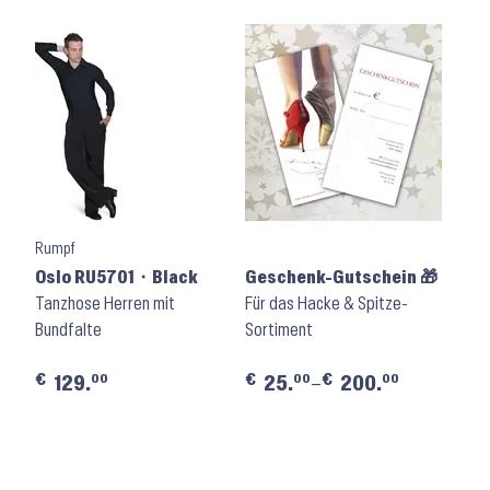
Rumpf
Oslo RU5701 ⬝ Black
Geschenk-Gutschein 🎁
Tanzhose Herren mit
Für das Hacke & Spitze-
Bundfalte
Sortiment
€
€
€
00
00
00
129.
25.
–
200.