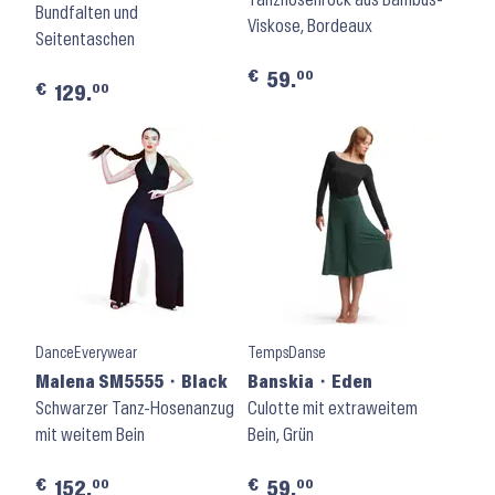
Bundfalten und
Viskose, Bordeaux
Seitentaschen
€
00
59.
€
00
129.
DanceEverywear
TempsDanse
Malena SM5555 ⬝ Black
Banskia ⬝ Eden
Schwarzer Tanz-Hosenanzug
Culotte mit extraweitem
mit weitem Bein
Bein, Grün
€
€
00
00
152.
59.