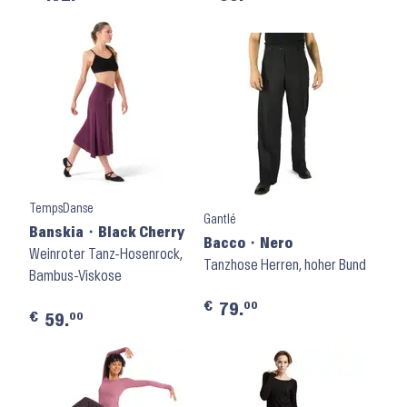
TempsDanse
Gantlé
Banskia ⬝ Black Cherry
Bacco ⬝ Nero
Weinroter Tanz-Hosenrock,
Tanzhose Herren, hoher Bund
Bambus-Viskose
€
00
79.
€
00
59.