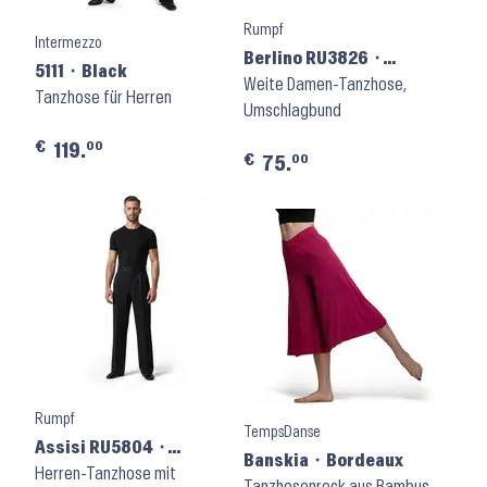
Rumpf
Intermezzo
Berlino RU3826 ⬝
5111 ⬝ Black
Schwarz
Weite Damen-Tanzhose,
Tanzhose für Herren
Umschlagbund
€
00
119.
€
00
75.
Rumpf
TempsDanse
Assisi RU5804 ⬝
Banskia ⬝ Bordeaux
Schwarz
Herren-Tanzhose mit
Tanzhosenrock aus Bambus-