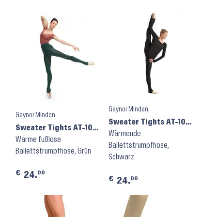
Gaynor Minden
Gaynor Minden
Sweater Tights AT-104
Sweater Tights AT-104
⬝ Black
Wärmende
⬝ Forest
Warme fußlose
Ballettstrumpfhose,
Ballettstrumpfhose, Grün
Schwarz
€
00
24.
€
00
24.