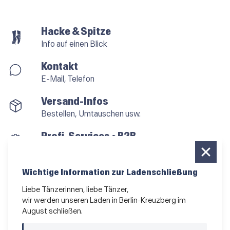
Hacke & Spitze
Info auf einen Blick
Kontakt
E-Mail, Telefon
Versand-Infos
Bestellen, Umtauschen usw.
Profi-Services • B2B
für alle, die vom Tanzen leben
Newsletter bestellen
Wichtige Information zur Ladenschließung
News und Sonderangebote
Liebe Tänzerinnen, liebe Tänzer,
wir werden unseren Laden in Berlin-Kreuzberg im
Das Kleingedruckte
August schließen.
AGB
•
Impressum
•
Datenschutz