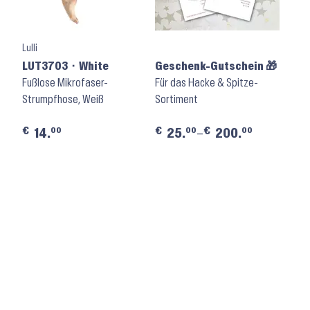
Lulli
LUT3703 ⬝ White
Geschenk-Gutschein 🎁
Fußlose Mikrofaser-
Für das Hacke & Spitze-
Strumpfhose, Weiß
Sortiment
€
€
€
00
00
00
14.
25.
–
200.