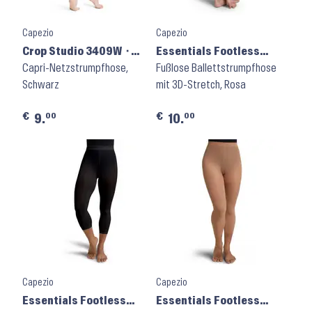
Capezio
Capezio
Crop Studio 3409W ⬝
Essentials Footless
Black
Capri-Netzstrumpfhose,
Tights V1885W ⬝
Fußlose Ballettstrumpfhose
Schwarz
Classic Ballet Pink
mit 3D-Stretch, Rosa
€
€
00
00
9.
10.
Capezio
Capezio
Essentials Footless
Essentials Footless