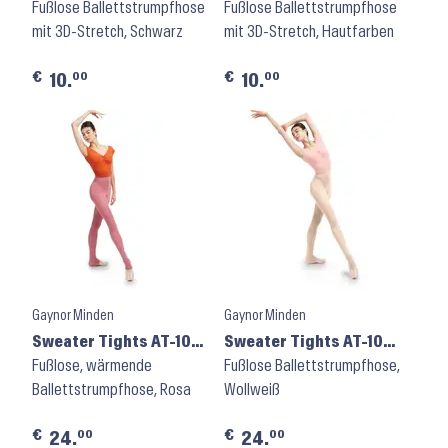
Tights V1885W ⬝ Black
Fußlose Ballettstrumpfhose
Tights V1885W ⬝ Light
Fußlose Ballettstrumpfhose
mit 3D-Stretch, Schwarz
Suntan
mit 3D-Stretch, Hautfarben
€
€
00
00
10.
10.
Gaynor Minden
Gaynor Minden
Sweater Tights AT-104
Sweater Tights AT-104
⬝ Rose
Fußlose, wärmende
⬝ Ecru
Fußlose Ballettstrumpfhose,
Ballettstrumpfhose, Rosa
Wollweiß
€
€
00
00
24.
24.