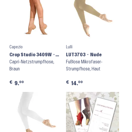
Capezio
Lulli
Crop Studio 3409W ⬝
LUT3703 ⬝ Nude
Caramel
Capri-Netzstrumpfhose,
Fußlose Mikrofaser-
Braun
Strumpfhose, Haut
€
€
00
00
9.
14.