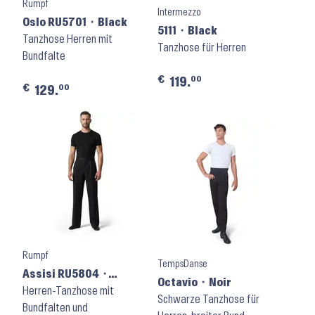
Rumpf
Intermezzo
Oslo RU5701 ⬝ Black
5111 ⬝ Black
Tanzhose Herren mit
Tanzhose für Herren
Bundfalte
€
00
119.
€
00
129.
Rumpf
TempsDanse
Assisi RU5804 ⬝
Octavio ⬝ Noir
Schwarz
Herren-Tanzhose mit
Schwarze Tanzhose für
Bundfalten und