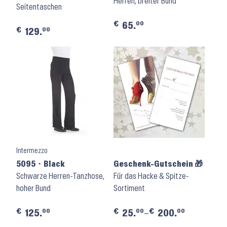
Herren, breiter Bund
Seitentaschen
€
00
65.
€
00
129.
Intermezzo
5095 ⬝ Black
Geschenk-Gutschein 🎁
Schwarze Herren-Tanzhose,
Für das Hacke & Spitze-
hoher Bund
Sortiment
€
€
€
00
00
00
125.
25.
–
200.