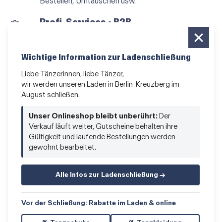
Bestellen, Umtauschen usw.
Profi-Services • B2B
für alle, die vom Tanzen leben
Newsletter bestellen
Wichtige Information zur Ladenschließung
News und Sonderangebote
Liebe Tänzerinnen, liebe Tänzer,
wir werden unseren Laden in Berlin-Kreuzberg im
Das Kleingedruckte
August schließen.
AGB
•
Impressum
•
Datenschutz
Unser Onlineshop bleibt unberührt:
Der
Verkauf läuft weiter, Gutscheine behalten ihre
Gültigkeit und laufende Bestellungen werden
gewohnt bearbeitet.
Vertrag widerrufen
Alle Infos zur Ladenschließung →
Vor der Schließung: Rabatte im Laden & online