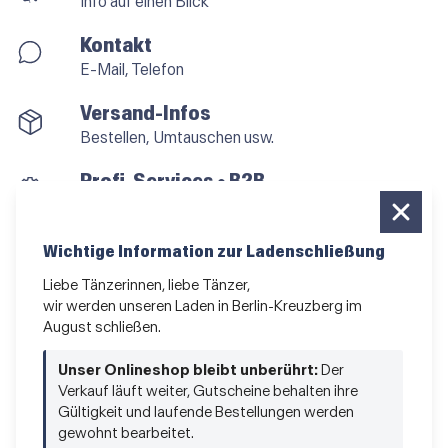
Info auf einen Blick
Kontakt
E-Mail, Telefon
Versand-Infos
Bestellen, Umtauschen usw.
Profi-Services • B2B
für alle, die vom Tanzen leben
Newsletter bestellen
Wichtige Information zur Ladenschließung
News und Sonderangebote
Liebe Tänzerinnen, liebe Tänzer,
wir werden unseren Laden in Berlin-Kreuzberg im
Das Kleingedruckte
August schließen.
AGB
•
Impressum
•
Datenschutz
Unser Onlineshop bleibt unberührt:
Der
Verkauf läuft weiter, Gutscheine behalten ihre
Gültigkeit und laufende Bestellungen werden
gewohnt bearbeitet.
Vertrag widerrufen