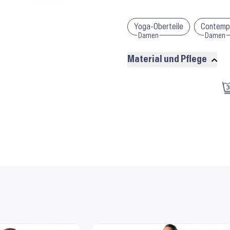
Yoga-Oberteile
Contempo
Damen
Damen
Material und Pflege
Material
und
Pflege