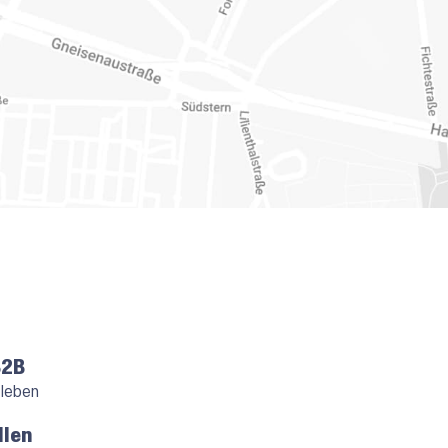
B2B
 leben
llen