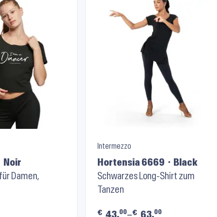
Intermezzo
⬝ Noir
Hortensia 6669 ⬝ Black
 für Damen,
Schwarzes Long-Shirt zum
Tanzen
00
00
€
€
43.
–
63.