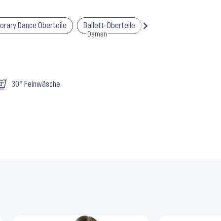
rary Dance Oberteile
Ballett-Oberteile
Crop Tops
Bloch 
Damen
Damen
30° Feinwäsche