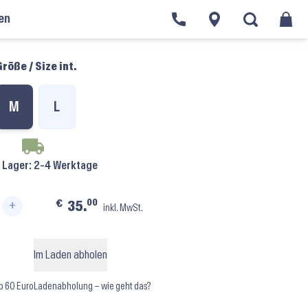
en
ch Ladies Majesty Crop Top M750L ⬝ Tanzanite
röße / Size int.
M
L
f Lager
: 2-4 Werktage
00
€
35.
+
inkl. MwSt.
Majesty Crop Top M750L ⬝ Tanzanite Menge
Im Laden abholen
b 60 Euro
Ladenabholung – wie geht das?