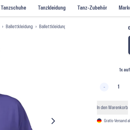
Tanzschuhe
Tanzkleidung
Tanz-Zubehör
Mark
›
Ballettkleidung
›
Ballettkleidung Damen
›
Crop Tops Damen
›
Blo
G
1x au
-
Ladies 
In den Warenkorb
Gratis-Versand a