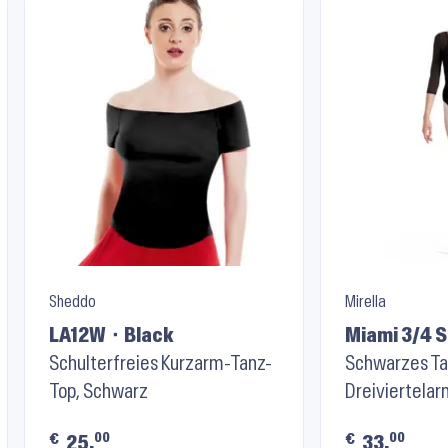
Sheddo
Mirella
LA12W ⬝ Black
Miami 3/4 
Schulterfreies Kurzarm-Tanz-
Top M7062L
Schwarzes Ta
Top, Schwarz
Dreiviertela
00
00
€
€
25.
33.