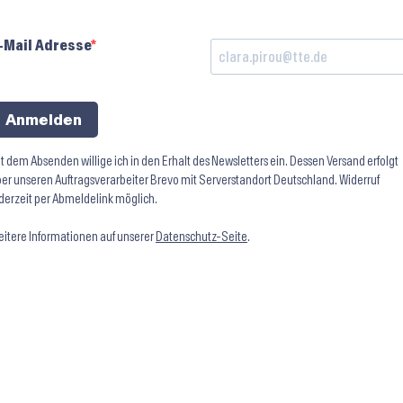
-Mail Adresse
Anmelden
t dem Absenden willige ich in den Erhalt des Newsletters ein. Dessen Versand erfolgt
er unseren Auftragsverarbeiter Brevo mit Serverstandort Deutschland. Widerruf
derzeit per Abmeldelink möglich.
itere Informationen auf unserer
Datenschutz-Seite
.