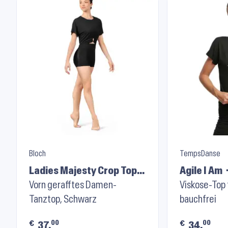
Bloch
TempsDanse
Ladies Majesty Crop Top
Agile I Am 
M750L ⬝ Black
Vorn gerafftes Damen-
Viskose-Top
Tanztop, Schwarz
bauchfrei
00
00
€
€
37.
34.