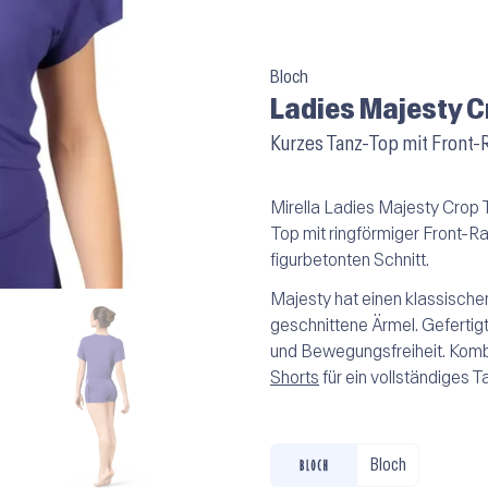
Bloch
Ladies Majesty C
Kurzes Tanz-Top mit Front-R
Mirella Ladies Majesty Crop T
Top mit ringförmiger Front-R
figurbetonten Schnitt.
Majesty hat einen klassische
geschnittene Ärmel. Gefertigt
und Bewegungsfreiheit. Komb
Shorts
für ein vollständiges Ta
Bloch