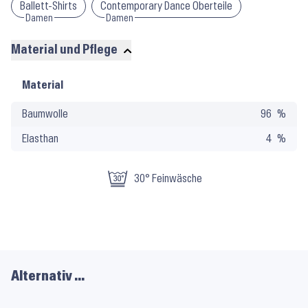
Ballett-Shirts
Contemporary Dance Oberteile
Damen
Damen
Material und Pflege
Material
Material
und
Baumwolle
96
Pflege
Elasthan
4
30° Feinwäsche
Alternativ …