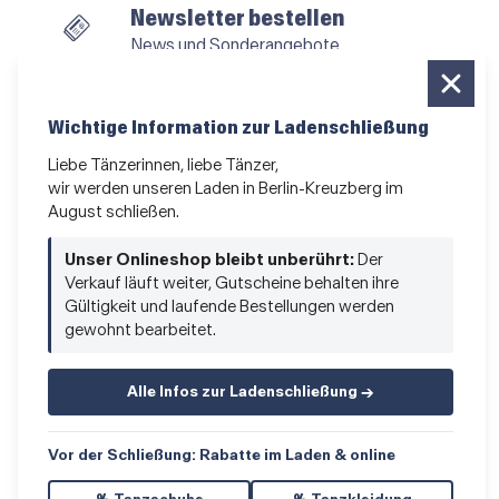
Newsletter bestellen
News und Sonderangebote
Das Kleingedruckte
AGB
•
Impressum
•
Datenschutz
Wichtige Information zur Ladenschließung
Liebe Tänzerinnen, liebe Tänzer,
wir werden unseren Laden in Berlin-Kreuzberg im
August schließen.
Vertrag widerrufen
Unser Onlineshop bleibt unberührt:
Der
Verkauf läuft weiter, Gutscheine behalten ihre
Gültigkeit und laufende Bestellungen werden
gewohnt bearbeitet.
Alle Infos zur Ladenschließung →
© 2026 Hacke & Spitze GmbH
Vor der Schließung: Rabatte im Laden & online