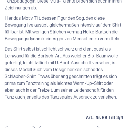
Tanzpädagogin. Diese Multi-Talente bilden sich auch in ihren
Zeichnungen ab.
Hier das Motiv
Tilt
, dessen Figur den Sog, den diese
Bewegung live ausübt, gleichermaßen intensiv auf dem Shirt
fühlbar ist. Mit wenigen Strichen vermag Heike Bartsch die
Bewegungsdynamik eines ganzen Menschen zu vermitteln.
Das Shirt selbst ist schlicht schwarz und dient quasi als
Leinwand für die Bartsch-Art. Aus weicher Bio-Baumwolle
gefertigt, leicht tailliert mit U‑Boot-Ausschnitt versehen, ist
dieses Modell auch vom Design her kein schnödes
Schlabber
-Shirt. Etwas überlang geschnitten trägt es sich
prima zum Tanztraining als leichtes Warm-Up-Shirt oder
eben auch in der Freizeit, um seiner Leidenschaft für den
Tanz auch jenseits des Tanzsaales Ausdruck zu verleihen.
Art.-Nr.
HB Tilt 3/4