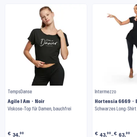
TempsDanse
Intermezzo
Agile I Am ⬝ Noir
Hortensia 6669 ⬝ 
Viskose-Top für Damen, bauchfrei
Schwarzes Long-Shirt
€
€
€
00
00
00
34.
43.
–
63.