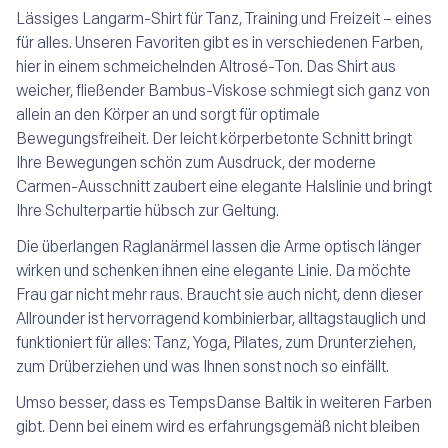
Lässiges Langarm-Shirt für Tanz, Training und Freizeit – eines
für alles. Unseren Favoriten gibt es in verschiedenen Farben,
hier in einem schmeichelnden Altrosé-Ton. Das Shirt aus
weicher, fließender Bambus-Viskose schmiegt sich ganz von
allein an den Körper an und sorgt für optimale
Bewegungsfreiheit. Der leicht körperbetonte Schnitt bringt
Ihre Bewegungen schön zum Ausdruck, der moderne
Carmen-Ausschnitt zaubert eine elegante Halslinie und bringt
Ihre Schulterpartie hübsch zur Geltung.
Die überlangen Raglanärmel lassen die Arme optisch länger
wirken und schenken ihnen eine elegante Linie. Da möchte
Frau gar nicht mehr raus. Braucht sie auch nicht, denn dieser
Allrounder ist hervorragend kombinierbar, alltagstauglich und
funktioniert für alles: Tanz, Yoga, Pilates, zum Drunterziehen,
zum Drüberziehen und was Ihnen sonst noch so einfällt.
Umso besser, dass es TempsDanse Baltik in weiteren Farben
gibt. Denn bei einem wird es erfahrungsgemäß nicht bleiben