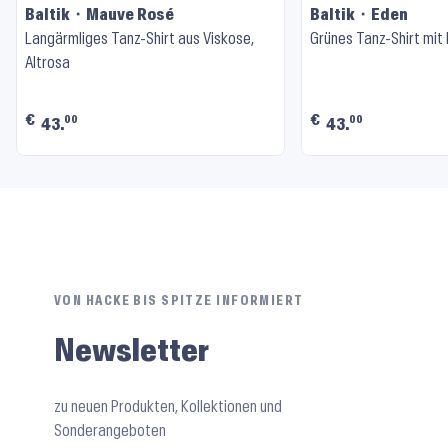
Baltik ⬝ Mauve Rosé
Baltik ⬝ Eden
Langärmliges Tanz-Shirt aus Viskose,
Grünes Tanz-Shirt mit
Altrosa
€
€
00
00
43.
43.
VON HACKE BIS SPITZE INFORMIERT
Newsletter
zu neuen Produkten, Kollektionen und
Sonderangeboten