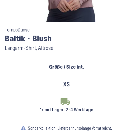
TempsDanse
Baltik ⬝ Blush
Langarm-Shirt, Altrosé
Größe / Size int.
XS
1x auf Lager
: 2-4 Werktage
Sonderkollektion.
Lieferbar nur solange Vorrat reicht.