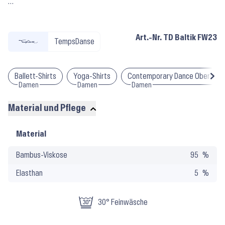
…
Art.-Nr.
TD Baltik FW23
TempsDanse
Ballett-Shirts
Yoga-Shirts
Contemporary Dance Oberteile
Damen
Damen
Damen
Material und Pflege
Material
Material
und
Bambus-Viskose
95
Pflege
Elasthan
5
30° Feinwäsche