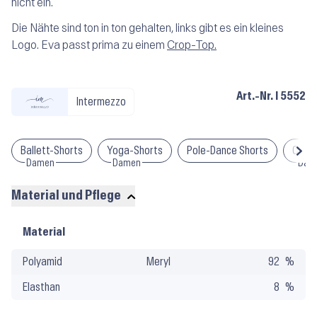
nicht ein.
Die Nähte sind ton in ton gehalten, links gibt es ein kleines
Logo. Eva passt prima zu einem
Crop-Top.
Art.-Nr.
I 5552
Intermezzo
Ballett-Shorts
Yoga-Shorts
Pole-Dance Shorts
Cont
Damen
Damen
Dam
Material und Pflege
Material
Material
und
Polyamid
Meryl
92
Pflege
Elasthan
8