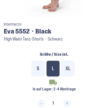
Intermezzo
Eva 5552 ⬝ Black
High Waist Tanz-Shorts ⬝ Schwarz
Größe / Size int.
S
L
XL
1x auf Lager
: 2-4 Werktage
-
+
Eva 5552 ⬝ Black Menge