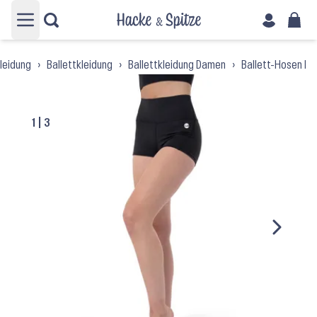
Hauptmenü öffnen
leidung
›
Ballettkleidung
›
Ballettkleidung Damen
›
Ballett-Hosen D
1
|
3