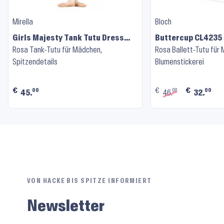
Mirella
Bloch
Girls Majesty Tank Tutu Dress
Buttercup CL4235 
M492C ⬝ Pink
Rosa Tank-Tutu für Mädchen,
Rosa Ballett-Tutu für
Spitzendetails
Blumenstickerei
€
€
€
00
00
00
45.
46.
32.
VON HACKE BIS SPITZE INFORMIERT
Newsletter