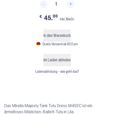
-
+
Girls Majesty Tank Tutu Dress 
00
€
45.
inkl. MwSt.
In den Warenkorb
Gratis-Versand ab 60 Euro
Im Laden abholen
Ladenabholung – wie geht das?
Das Mirella Majesty Tank Tutu Dress M492C ist ein
ärmelloses Mädchen-Ballett-Tutu in Lila.