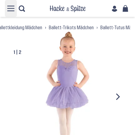
Hauptmenü öffnen
allettkleidung Mädchen
›
Ballett-Trikots Mädchen
›
Ballett-Tutus Mäd
1
|
2