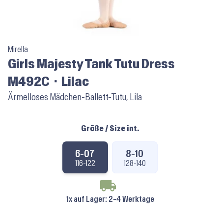
Mirella
Girls Majesty Tank Tutu Dress
M492C ⬝ Lilac
Ärmelloses Mädchen-Ballett-Tutu, Lila
Größe / Size int.
6-07
8-10
116-122
128-140
1x auf Lager
: 2-4 Werktage