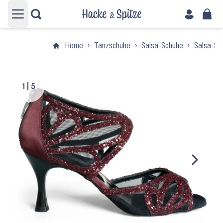
Hauptmenü öffnen
Home
›
Tanzschuhe
›
Salsa-Schuhe
›
Salsa-Sc
1
|
5