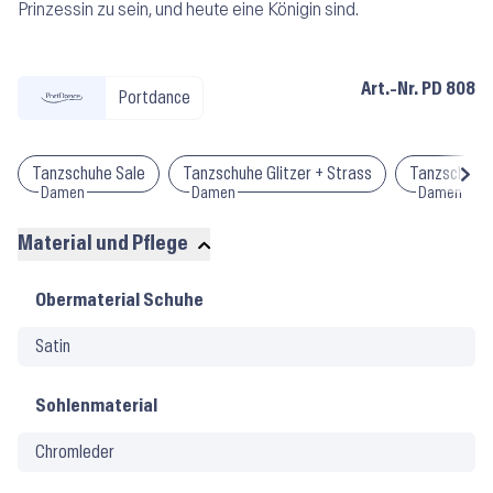
Prinzessin zu sein, und heute eine Königin sind.
Art.-Nr.
PD 808
Portdance
Tanzschuhe Sale
Tanzschuhe Glitzer + Strass
Tanzschuhe 
Damen
Damen
Damen
Material und Pflege
Material
Obermaterial Schuhe
und
Satin
Pflege
Sohlenmaterial
Chromleder