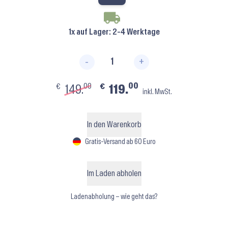
1x auf Lager
: 2-4 Werktage
-
+
PD808-70 ⬝ Bordeaux Glitter S
00
00
€
€
149.
119.
inkl. MwSt.
In den Warenkorb
Gratis-Versand ab 60 Euro
Im Laden abholen
Ladenabholung – wie geht das?