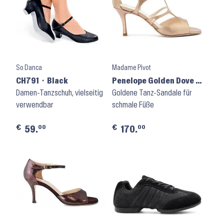
So Danca
Madame Pivot
CH791 ⬝ Black
Penelope Golden Dove ⬝
Damen-Tanzschuh, vielseitig
W = Schmal
Goldene Tanz-Sandale für
verwendbar
schmale Füße
€
€
00
00
59.
170.