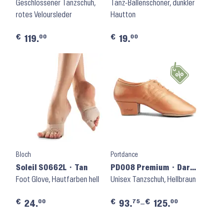
Red
Geschlossener Tanzschuh,
Espresso
Tanz-Ballenschoner, dunkler
rotes Veloursleder
Hautton
€
€
00
00
119.
19.
Bloch
Portdance
Soleil S0662L ⬝ Tan
PD008 Premium ⬝ Dark
Foot Glove, Hautfarben hell
Tan Leather
Unisex Tanzschuh, Hellbraun
€
€
€
00
75
00
24.
93.
–
125.