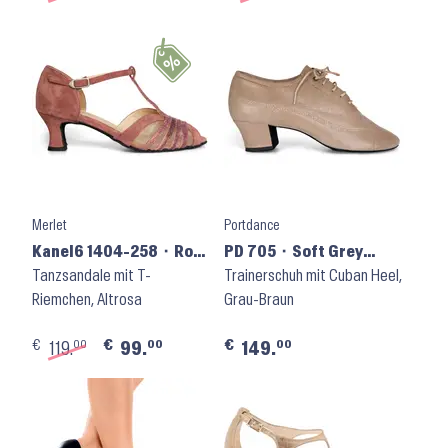
Merlet
Portdance
Kanel6 1404-258 ⬝ Rose
PD 705 ⬝ Soft Grey
Indien
Tanzsandale mit T-
Suede
Trainerschuh mit Cuban Heel,
Riemchen, Altrosa
Grau-Braun
€
€
€
00
00
00
119.
99.
149.