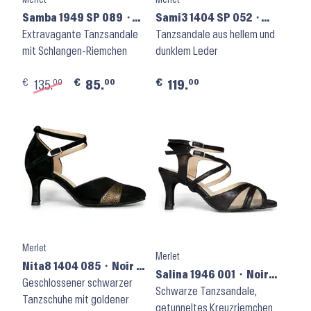
Samba 1949 SP 089 ⬝
Sami3 1404 SP 052 ⬝
Noir Argent Cuir
Extravagante Tanzsandale
Noir + Blanc
Tanzsandale aus hellem und
mit Schlangen-Riemchen
dunklem Leder
€
€
€
00
00
00
135.
85.
119.
Merlet
Merlet
Nita8 1404 085 ⬝ Noir +
Salina 1946 001 ⬝ Noir
Or
Geschlossener schwarzer
Cuir Glass
Schwarze Tanzsandale,
Tanzschuhe mit goldener
getunneltes Kreuzriemchen