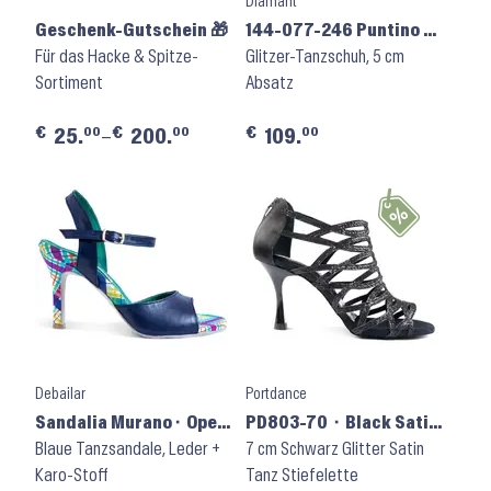
Diamant
Geschenk-Gutschein 🎁
144-077-246 Puntino ⬝
Für das Hacke & Spitze-
Weiß-Silber
Glitzer-Tanzschuh, 5 cm
Sortiment
Absatz
€
€
€
00
00
00
25.
–
200.
109.
Debailar
Portdance
Sandalia Murano⬝ Open
PD803-70 ⬝ Black Satin
Back
Blaue Tanzsandale, Leder +
Glitter
7 cm Schwarz Glitter Satin
Karo-Stoff
Tanz Stiefelette