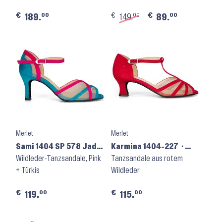
€
€
€
00
00
00
189.
149.
89.
Merlet
Merlet
Sami 1404 SP 578 Jade
Karmina 1404-227 ⬝
+ Lolita
Wildleder-Tanzsandale, Pink
Cherry Red Velours
Tanzsandale aus rotem
+ Türkis
Wildleder
€
€
00
00
119.
115.