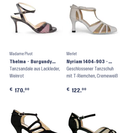
Madame Pivot
Merlet
Thelma ⬝ Burgundy
Nyriam 1404-903 ⬝
Patent + Glitter Net
Tanzsandale aus Lackleder,
Perle Velours
Geschlossener Tanzschuh
Weinrot
mit T-Riemchen, Cremeweiß
€
€
00
00
170.
122.