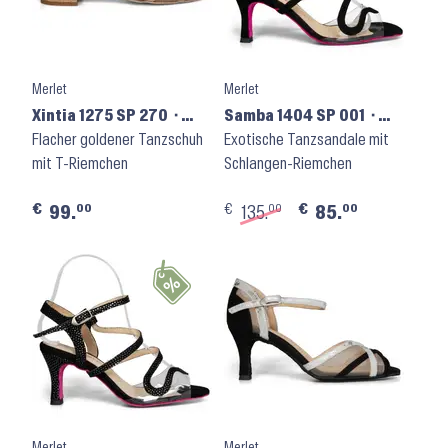
Merlet
Merlet
Xintia 1275 SP 270 ⬝
Samba 1404 SP 001 ⬝
Rose Dore
Flacher goldener Tanzschuh
Chevre Velours Noir
Exotische Tanzsandale mit
mit T-Riemchen
Schlangen-Riemchen
€
€
€
00
00
00
99.
135.
85.
Merlet
Merlet