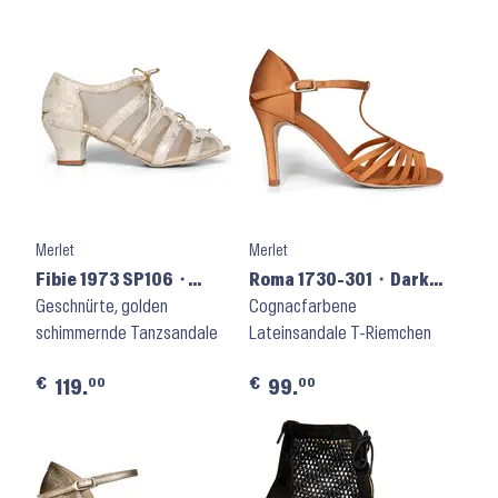
Merlet
Merlet
Fibie 1973 SP106 ⬝
Roma 1730-301 ⬝ Dark
Beige Cuir Fade
Geschnürte, golden
Tan Satin
Cognacfarbene
schimmernde Tanzsandale
Lateinsandale T-Riemchen
€
€
00
00
119.
99.