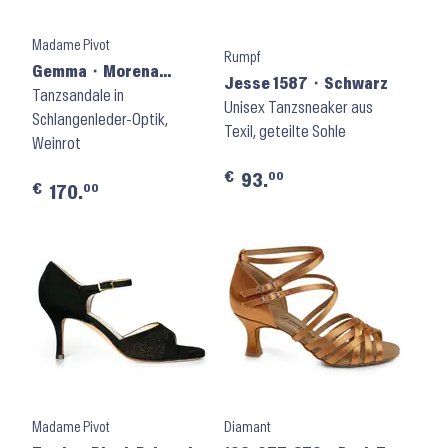
Madame Pivot
Rumpf
Gemma ⬝ Morena
Jesse 1587 ⬝ Schwarz
Laminated Suede
Tanzsandale in
Unisex Tanzsneaker aus
Schlangenleder-Optik,
Texil, geteilte Sohle
Weinrot
€
00
93.
€
00
170.
Madame Pivot
Diamant