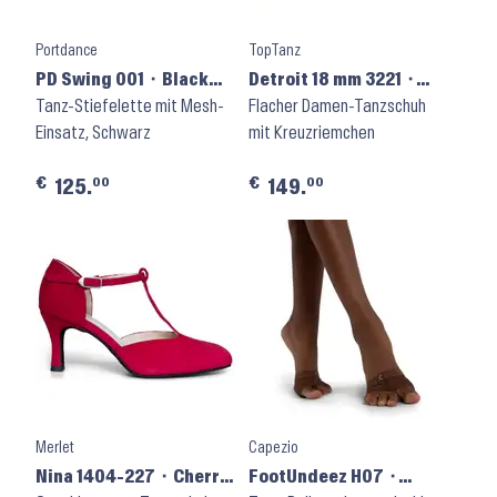
Portdance
TopTanz
PD Swing 001 ⬝ Black
Detroit 18 mm 3221 ⬝
Nubuck
Tanz-Stiefelette mit Mesh-
Schwarz
Flacher Damen-Tanzschuh
Einsatz, Schwarz
mit Kreuzriemchen
€
€
00
00
125.
149.
Merlet
Capezio
Nina 1404-227 ⬝ Cherry
FootUndeez H07 ⬝