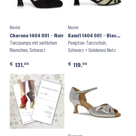
Merlet
Merlet
Charone 1404 001 ⬝ Noir
Kami1 1404 001 ⬝ Black
Tanzpumps mit seitlichen
Gold Mesh
Peeptoe-Tanzschuh,
Riemchen, Schwarz
Schwarz + Goldenes Netz
€
€
00
00
131.
119.