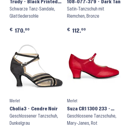
Trudy ⬝ Black Printed
108-077-379 ⬝ Dark Tan
Suede
Schwarze Tanz-Sandale,
Satin-Tanzschuh mit
Glattledersohle
Riemchen, Bronze
€
€
00
00
170.
112.
Merlet
Merlet
Cholia3 ⬝ Cendre Noir
Suza CR1 1300 233 ⬝
Geschlossener Tanzschuh,
Passion Cerise
Geschlossene Tanzschuhe,
Dunkelgrau
Mary-Janes, Rot