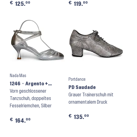
€
€
00
00
125.
119.
Nada Mas
Portdance
1246 ⬝ Argento +
PD Saudade
Graffiti
Vorn geschlossener
Grauer Trainerschuh mit
Tanzschuh, doppeltes
ornamentalem Druck
Fesselriemchen, Silber
€
00
135.
€
00
164.