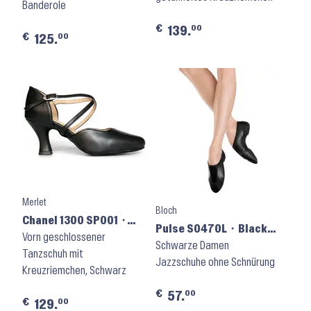
Banderole
€
00
139.
€
00
125.
Merlet
Bloch
Chanel 1300 SP001 ⬝
Pulse S0470L ⬝ Black
Noir
Vorn geschlossener
Leather
Schwarze Damen
Tanzschuh mit
Jazzschuhe ohne Schnürung
Kreuzriemchen, Schwarz
€
00
57.
€
00
129.