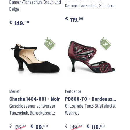
Creme
Damen-Tanzschuh, Braun und
Schwarz
Damen-Tanzschuh, Schnürer
Beige
€
00
119.
€
00
149.
Merlet
Portdance
Chacha 1404-001 ⬝ Noir
PD808-70 ⬝ Bordeaux
Geschlossener schwarzer
Glitter Satin
Glitzernde Tanz-Stiefelette,
Tanzschuh, Barockabsatz
Weinrot
€
€
€
€
00
00
00
00
126.
99.
149.
119.