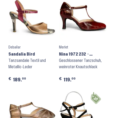
Debailar
Merlet
Sandalia Bird
Nina 1972 232 ⬝
Tanzsandale Textil und
Bordeaux
Geschlossener Tanzschuh,
Metallic-Leder
weinroter Knautschlack
€
€
00
00
189.
119.