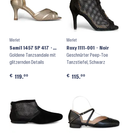
Merlet
Merlet
Sami1 1457 SP 417 ⬝
Roxy 1111-001 ⬝ Noir
Platine
Goldene Tanzsandale mit
Geschnürter Peep-Toe
glitzernden Details
Tanzstiefel, Schwarz
€
€
00
00
119.
115.