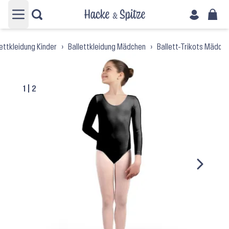
Hauptmenü öffnen
lettkleidung Kinder
›
Ballettkleidung Mädchen
›
Ballett-Trikots Mädch
1
|
2