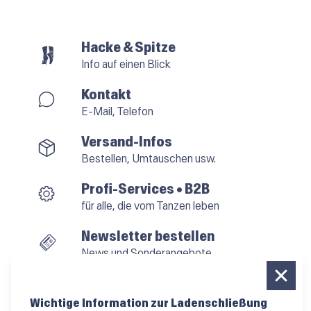
Hacke & Spitze
Info auf einen Blick
Kontakt
E-Mail, Telefon
Versand-Infos
Bestellen, Umtauschen usw.
Profi-Services • B2B
für alle, die vom Tanzen leben
Newsletter bestellen
News und Sonderangebote
Das Kleingedruckte
AGB
•
Impressum
•
Datenschutz
Wichtige Information zur Ladenschließung