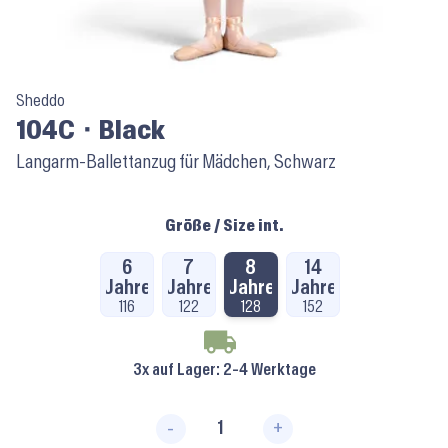
Sheddo
104C ⬝ Black
Langarm-Ballettanzug für Mädchen, Schwarz
Größe / Size int.
6
7
8
14
Jahre
Jahre
Jahre
Jahre
116
122
128
152
3x auf Lager
: 2-4 Werktage
-
+
104C ⬝ Black Menge