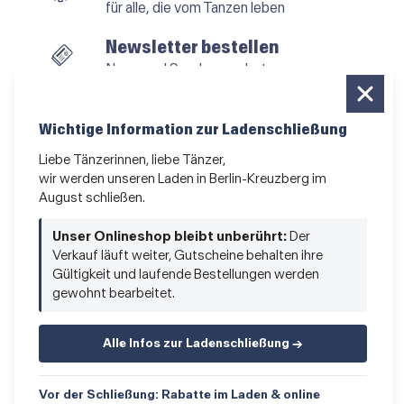
für alle, die vom Tanzen leben
Newsletter bestellen
News und Sonderangebote
Das Kleingedruckte
Wichtige Information zur Ladenschließung
AGB
•
Impressum
•
Datenschutz
Liebe Tänzerinnen, liebe Tänzer,
wir werden unseren Laden in Berlin-Kreuzberg im
August schließen.
Vertrag widerrufen
Unser Onlineshop bleibt unberührt:
Der
Verkauf läuft weiter, Gutscheine behalten ihre
Gültigkeit und laufende Bestellungen werden
gewohnt bearbeitet.
Alle Infos zur Ladenschließung →
© 2026 Hacke & Spitze GmbH
Vor der Schließung: Rabatte im Laden & online