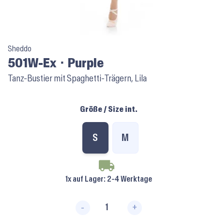
Sheddo
501W-Ex ⬝ Purple
Tanz-Bustier mit Spaghetti-Trägern, Lila
Größe / Size int.
S
M
1x auf Lager
: 2-4 Werktage
-
+
501W-Ex ⬝ Purple Menge