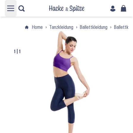
Hauptmenü öffnen
Home
›
Tanzkleidung
›
Ballettkleidung
›
Ballettkl
1
|
1