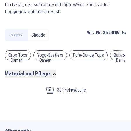
Ein Basic, das sich prima mit High-Waist-Shorts oder
Leggings kombinieren lässt.
Art.-Nr.
Sh 501W-Ex
Sheddo
Crop Tops
Yoga-Bustiers
Pole-Dance Tops
Ballett-O
Damen
Damen
Damen
Material und Pflege
Material
30° Feinwäsche
und
Pflege