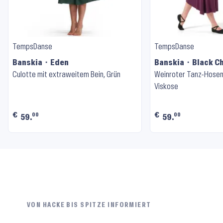
TempsDanse
TempsDanse
Banskia ⬝ Eden
Banskia ⬝ Black C
Culotte mit extraweitem Bein, Grün
Weinroter Tanz-Hosen
Viskose
€
€
00
00
59.
59.
VON HACKE BIS SPITZE INFORMIERT