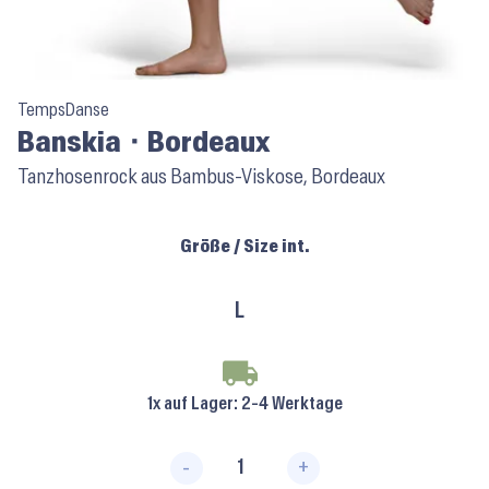
TempsDanse
Banskia ⬝ Bordeaux
Tanzhosenrock aus Bambus-Viskose, Bordeaux
Größe / Size int.
L
1x auf Lager
: 2-4 Werktage
-
+
Banskia ⬝ Bordeaux Menge