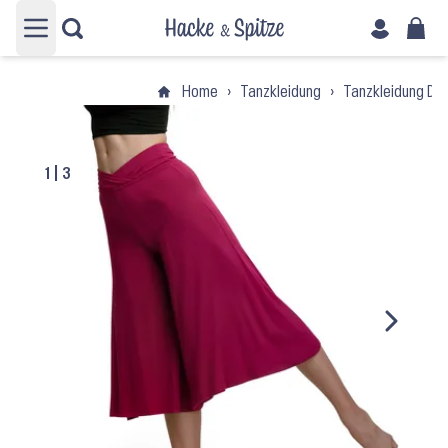
Hauptmenü öffnen
Home
›
Tanzkleidung
›
Tanzkleidung Da
1
|
3