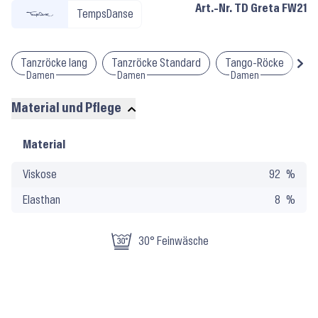
Art.-Nr.
TD Greta FW21
TempsDanse
Tanzröcke lang
Tanzröcke Standard
Tango-Röcke
S
Damen
Damen
Damen
Material und Pflege
Material
Material
und
Viskose
92
Pflege
Elasthan
8
30° Feinwäsche