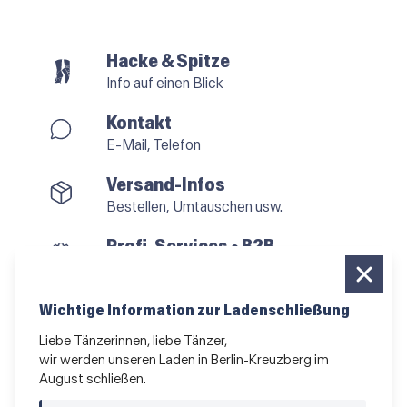
Hacke & Spitze
Info auf einen Blick
Kontakt
E-Mail, Telefon
Versand-Infos
Bestellen, Umtauschen usw.
Profi-Services • B2B
für alle, die vom Tanzen leben
Newsletter bestellen
Wichtige Information zur Ladenschließung
News und Sonderangebote
Liebe Tänzerinnen, liebe Tänzer,
wir werden unseren Laden in Berlin-Kreuzberg im
Das Kleingedruckte
August schließen.
AGB
•
Impressum
•
Datenschutz