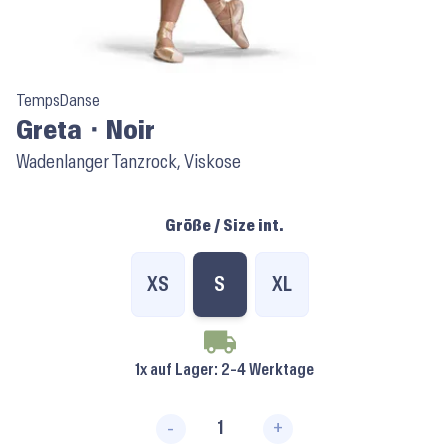
TempsDanse
Greta ⬝ Noir
Wadenlanger Tanzrock, Viskose
Größe / Size int.
XS
S
XL
1x auf Lager
: 2-4 Werktage
-
+
Greta ⬝ Noir Menge