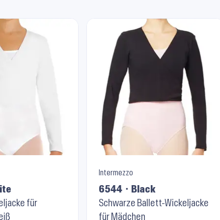
Intermezzo
ite
6544 ⬝ Black
eljacke für
Schwarze Ballett-Wickeljacke
eiß
für Mädchen