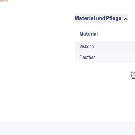
Material und Pflege
Material
Material
und
Viskose
Pflege
Elasthan