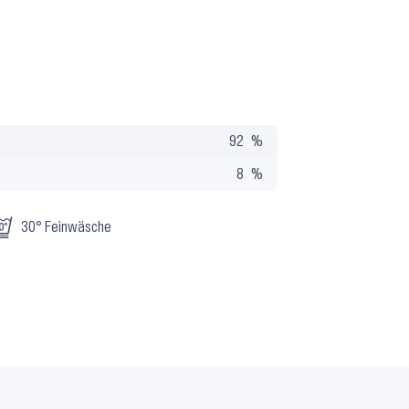
92
8
30° Feinwäsche