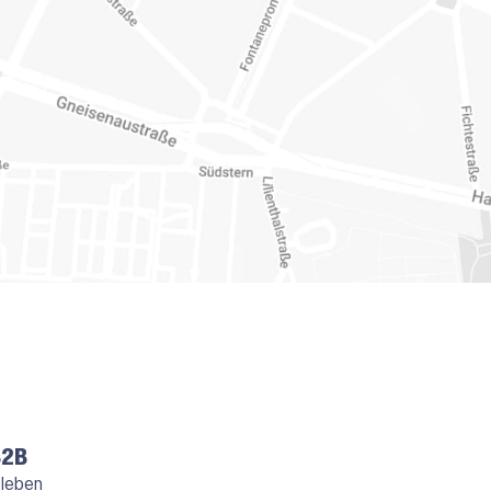
B2B
 leben