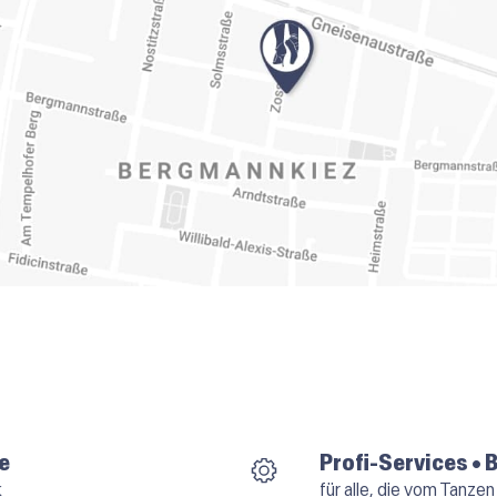
e
Profi-Services • 
k
für alle, die vom Tanzen