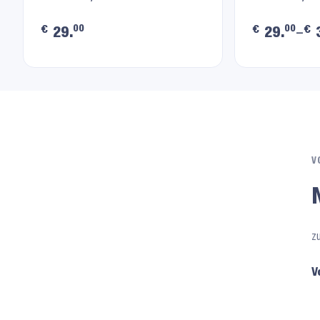
00
00
€
€
€
29.
29.
–
3
V
z
V