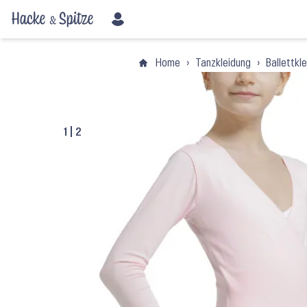
Home
›
Tanzkleidung
›
Ballettkl
1
|
2