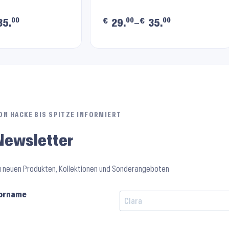
00
00
00
€
€
5.
29.
–
35.
ON HACKE BIS SPITZE INFORMIERT
Newsletter
u neuen Produkten, Kollektionen und Sonderangeboten
orname