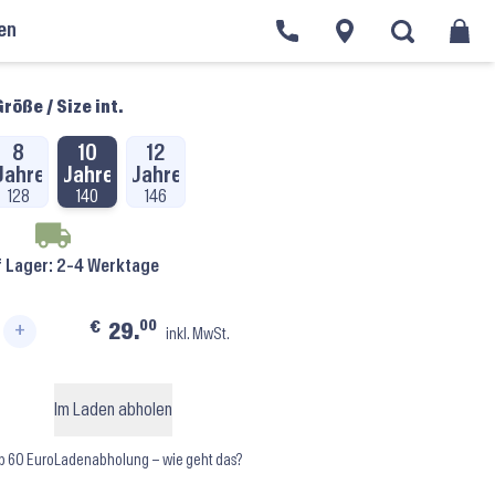
en
ickeljacken Mädchen
›
TempsDanse Vidy ⬝ Perle
röße / Size int.
8
10
12
Jahre
Jahre
Jahre
128
140
146
f Lager
: 2-4 Werktage
00
€
29.
+
inkl. MwSt.
Perle Menge
Im Laden abholen
b 60 Euro
Ladenabholung – wie geht das?