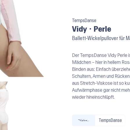
TempsDanse
Vidy ⬝ Perle
Ballett-Wickelpullover für 
Der TempsDanse Vidy Perle ist
Mädchen – hier in hellem Ros
Binden aus: Einfach überzieh
Schultern, Armen und Rücke
aus Stretch-Viskose ist so kus
Aufwärmphase gar nicht mehr 
wieder hineinschlüpft.
TempsDanse