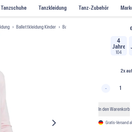
Tanzschuhe
Tanzkleidung
Tanz-Zubehör
Mark
eidung
›
Ballettkleidung Kinder
›
Ballettkleidung Mädchen
›
Ballett-W
G
4
Jahre
104
2x au
-
Vidy ⬝ 
In den Warenkorb
Gratis-Versand a