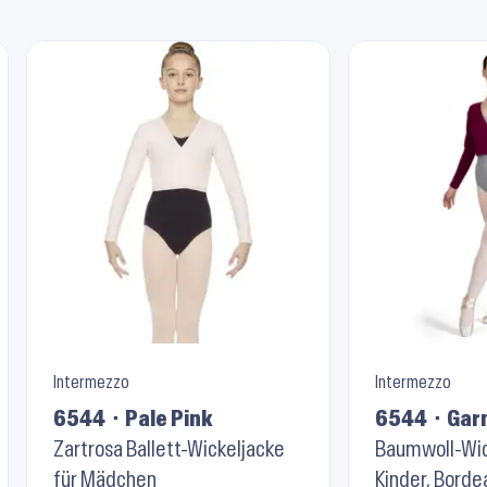
Intermezzo
Intermezzo
6544 ⬝ Pale Pink
6544 ⬝ Gar
Zartrosa Ballett-Wickeljacke
Baumwoll-Wic
für Mädchen
Kinder, Borde