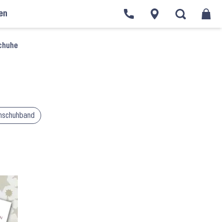
en
chuhe
nschuhband