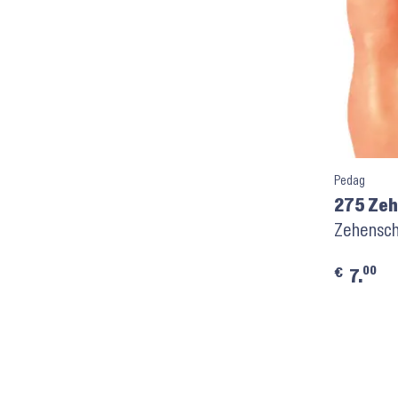
Pedag
275 Ze
Zehenschu
00
€
7.