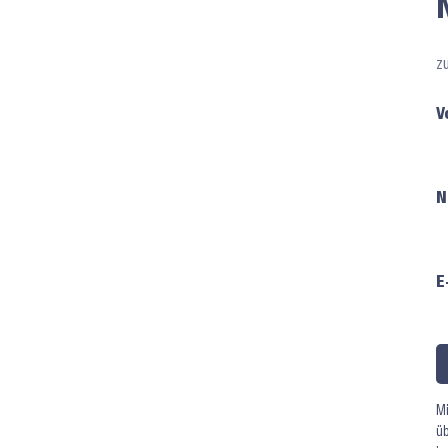
z
V
N
E
Mi
üb