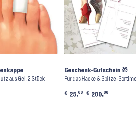
henkappe
Geschenk-Gutschein 🎁
tz aus Gel, 2 Stück
Für das Hacke & Spitze-Sortim
00
00
€
€
25.
–
200.