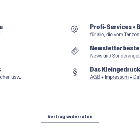
e
Profi-Services • 
k
für alle, die vom Tanzen
Newsletter beste
News und Sonderange
s
Das Kleingedruck
chen usw.
AGB
•
Impressum
•
Da
Vertrag widerrufen