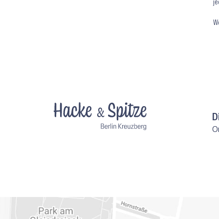
je
We
D
O