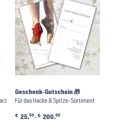
Geschenk-Gutschein 🎁
arz
Für das Hacke & Spitze-Sortiment
00
00
€
€
25.
–
200.