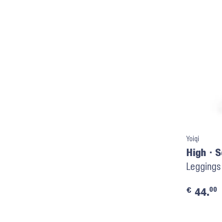
Yoiqi
High ⬝ 
Leggings 
00
€
44.