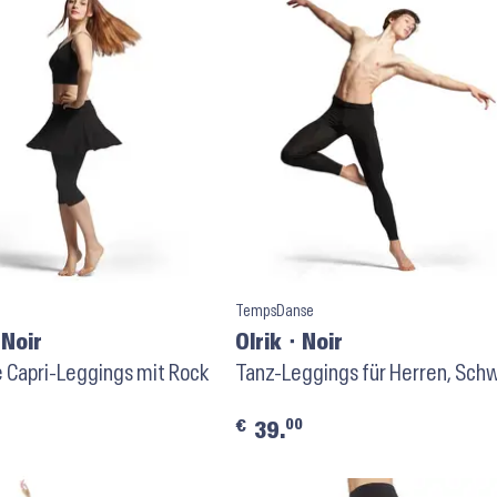
TempsDanse
 Noir
Olrik ⬝ Noir
 Capri-Leggings mit Rock
Tanz-Leggings für Herren, Sch
00
€
39.