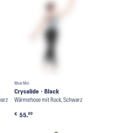
Wear Moi
Crysalide ⬝ Black
warz
Wärmehose mit Rock, Schwarz
00
€
55.