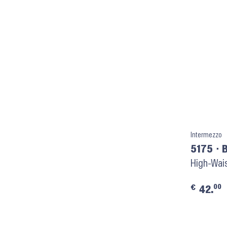
Intermezzo
5175 ⬝ 
High-Wai
00
€
42.