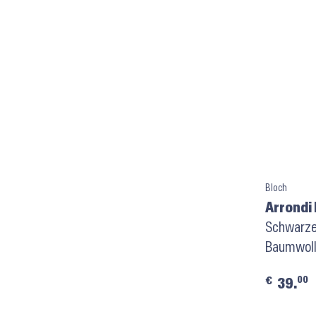
Bloch
Arrondi
Schwarze
Baumwol
00
€
39.