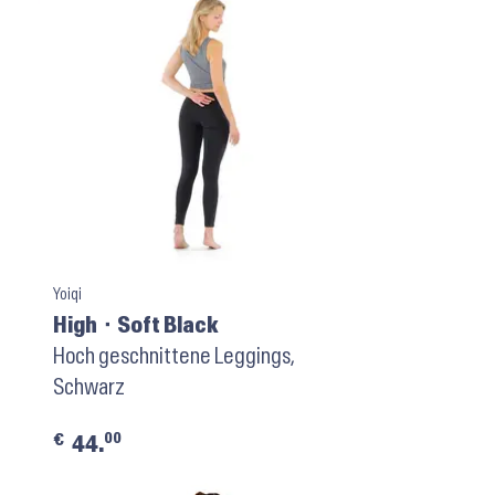
Yoiqi
High ⬝ Soft Black
Hoch geschnittene Leggings,
Schwarz
00
€
44.