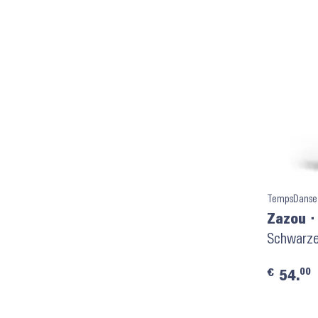
TempsDanse
Zazou ⬝
Schwarze
00
€
54.