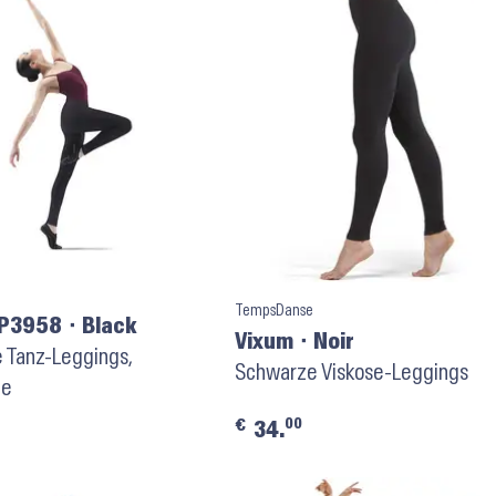
TempsDanse
 P3958 ⬝ Black
Vixum ⬝ Noir
 Tanz-Leggings,
Schwarze Viskose-Leggings
le
00
€
34.