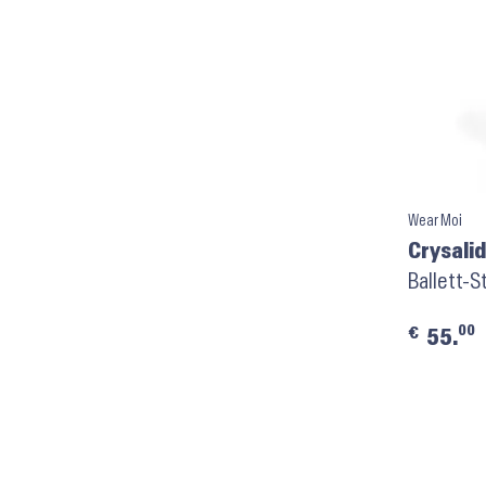
Wear Moi
Crysalid
Ballett-S
00
€
55.