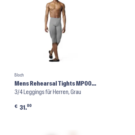
Bloch
Mens Rehearsal Tights MP003
⬝ Grey
3/4 Leggings für Herren, Grau
00
€
31.