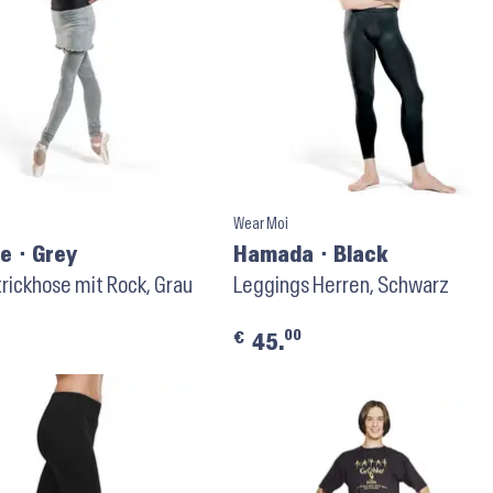
Wear Moi
e ⬝ Grey
Hamada ⬝ Black
trickhose mit Rock, Grau
Leggings Herren, Schwarz
00
€
45.