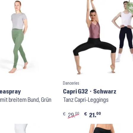
Danceries
Seaspray
Capri G32 ⬝ Schwarz
mit breitem Bund, Grün
Tanz Capri-Leggings
00
00
€
€
29.
21.