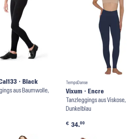
Cal133 ⬝ Black
TempsDanse
gings aus Baumwolle,
Vixum ⬝ Encre
Tanzleggings aus Viskose,
Dunkelblau
00
€
34.