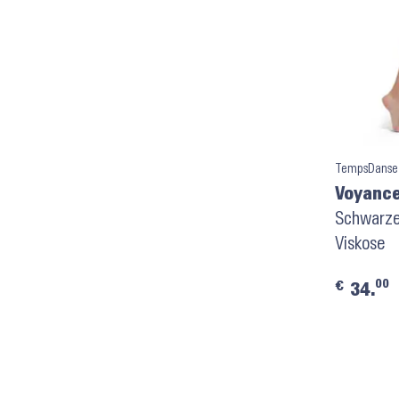
TempsDanse
Voyance
Schwarze
Viskose
00
€
34.