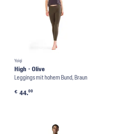
Yoiqi
High ⬝ Olive
Leggings mit hohem Bund, Braun
00
€
44.