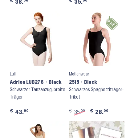
€
€
00
00
38.
35.
Lulli
Motionwear
Adrien LUB276 ⬝ Black
2515 ⬝ Black
Schwarzer Tanzanzug, breite
Schwarzes Spaghettiträger-
Träger
Trikot
€
€
€
00
00
00
43.
35.
28.