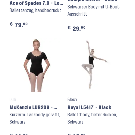
Ace of Spades 7.0 ⬝ Low
Schwarzer Body mit U-Boot-
Back
Ballettanzug, handbedruckt
Ausschnitt
€
00
79.
€
00
29.
Lulli
Bloch
McKenzie LUB209 ⬝
Royal L5417 ⬝ Black
Black
Kurzarm-Tanzbody gerafft,
Ballettbody, tiefer Rücken,
Schwarz
Schwarz