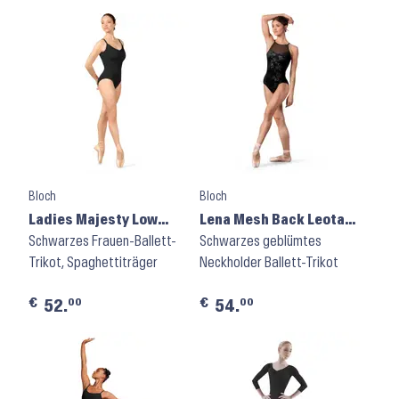
Bloch
Bloch
Ladies Majesty Low
Lena Mesh Back Leotard
Back Leotard M2195LM
Schwarzes Frauen-Ballett-
L70007 ⬝ Black
Schwarzes geblümtes
⬝ Black
Trikot, Spaghettiträger
Neckholder Ballett-Trikot
€
€
00
00
52.
54.