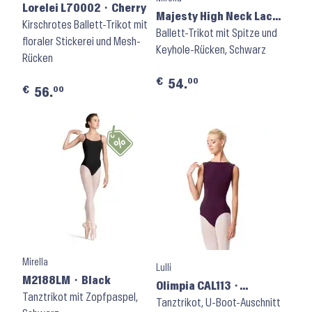
Lorelei L70002 ⬝ Cherry
Majesty High Neck Lace
Kirschrotes Ballett-Trikot mit
Cap Sleeve Leotard
Ballett-Trikot mit Spitze und
floraler Stickerei und Mesh-
M5109LM ⬝ Black
Keyhole-Rücken, Schwarz
Rücken
€
00
54.
€
00
56.
Mirella
Lulli
M2188LM ⬝ Black
Olimpia CAL113 ⬝
Tanztrikot mit Zopfpaspel,
Aubergine
Tanztrikot, U-Boot-Auschnitt