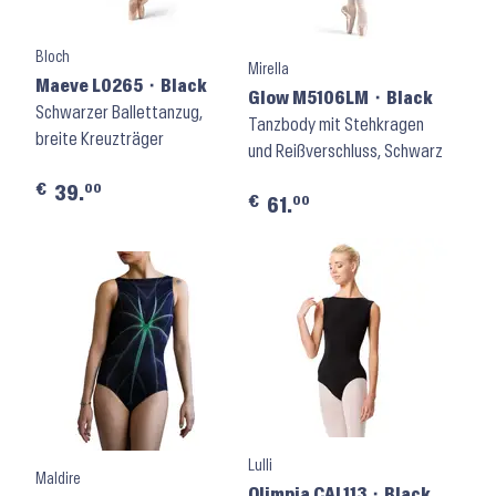
Bloch
Mirella
Maeve L0265 ⬝ Black
Glow M5106LM ⬝ Black
Schwarzer Ballettanzug,
Tanzbody mit Stehkragen
breite Kreuzträger
und Reißverschluss, Schwarz
€
00
39.
€
00
61.
Lulli
Maldire
Olimpia CAL113 ⬝ Black