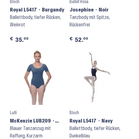
Bloch
Ballet Rosa
Royal L5417 ⬝ Burgundy
Josephine ⬝ Noir
Ballettbody, tiefer Rücken,
Tanzbody mit Spitze,
Weinrot
Rückenfrei
€
€
00
00
35.
52.
Lulli
Bloch
McKenzie LUB209 ⬝
Royal L5417 ⬝ Navy
Jeans
Blauer Tanzanzug mit
Ballettbody, tiefer Rücken,
Raffung, Kurzarm
Dunkelblau