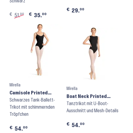
Schwarz
€
00
29.
€
€
00
00
51.
35.
Mirella
Mirella
Camisole Printed
Boat Neck Printed
Leotard Celeste
Schwarzes Tank-Ballett-
Leotard Celeste
Tanztrikot mit U-Boot-
M70005LM ⬝ Black
Trikot mit schimmernden
M50005LM ⬝ Black
Ausschnitt und Mesh-Details
Tröpfchen
€
00
54.
€
00
54.