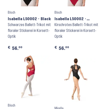
Bloch
Bloch
Isabella L50002 ⬝ Black
Isabella L50002 ⬝
Schwarzes Ballett-Trikot mit
Cherry
Kirschrotes Ballett-Trikot mit
floraler Stickerei in Korsett-
floraler Stickerei in Korsett-
Optik
Optik
€
€
00
00
56.
56.
Bloch
Mirella