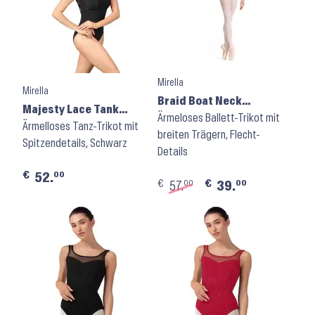
Mirella
Mirella
Braid Boat Neck
Majesty Lace Tank
Leotard M5103LM ⬝
Ärmeloses Ballett-Trikot mit
Leotard M3121LM ⬝
Ärmelloses Tanz-Trikot mit
Black
breiten Trägern, Flecht-
Black
Spitzendetails, Schwarz
Details
€
00
52.
€
€
00
00
57.
39.