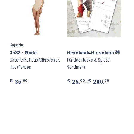
Capezio
3532 ⬝ Nude
Geschenk-Gutschein 🎁
Untertrikot aus Mikrofaser,
Für das Hacke & Spitze-
Hautfarben
Sortiment
€
€
€
00
00
00
35.
25.
–
200.