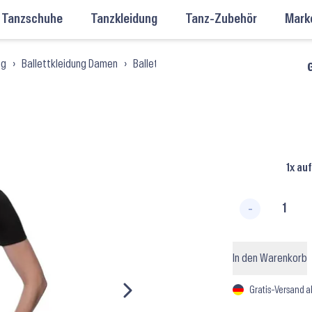
Tanzschuhe
Tanzkleidung
Tanz-Zubehör
Mark
ng
›
Ballettkleidung Damen
›
Ballett-Trikots Damen
›
Ballett-Trikots
G
1x au
-
McKenz
In den Warenkorb
Gratis-Versand a