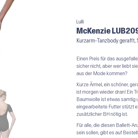
Lulli
McKenzie LUB209
Kurzarm-Tanzbody gerafft,
Einen Preis für das ausgefall
sicher nicht, aber wer liebt si
aus der Mode kommen?
Kurze Ärmel, ein schöner, gera
ist morgen wieder dran! Ein T
Baumwolle ist etwas samtig u
eingearbeitete Futter stützt 
zusätzlicher BH nötig ist.
Für alle, die diesen Ballett-
sein sollen, gibt es auf Beste