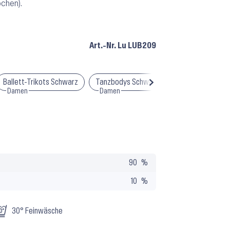
ochen).
Art.-Nr.
Lu LUB209
Ballett-Trikots Schwarz
Tanzbodys Schwarz
Tanzbodys Rücke
Damen
Damen
Damen
90
10
30° Feinwäsche