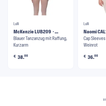
Lulli
Lulli
McKenzie LUB209 ⬝
Naomi CAL
Jeans
Blauer Tanzanzug mit Raffung,
Rose
Cap Sleeves 
Kurzarm
Weinrot
00
00
€
€
38.
36.
V