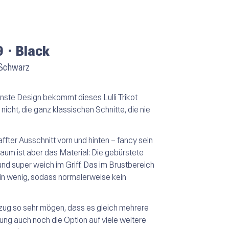
 ⬝ Black
 Schwarz
enste Design bekommt dieses Lulli Trikot
e nicht, die ganz klassischen Schnitte, die nie
ffter Ausschnitt vorn und hinten – fancy sein
raum ist aber das Material: Die gebürstete
nd super weich im Griff. Das im Brustbereich
ein wenig, sodass normalerweise kein
Anzug so sehr mögen, dass es gleich mehrere
llung auch noch die Option auf viele weitere