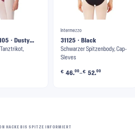
Intermezzo
105 ⬝ Dusty
31125 ⬝ Black
Tanztrikot,
Schwarzer Spitzenbody, Cap-
Sleves
00
00
€
€
46.
–
52.
ON HACKE BIS SPITZE INFORMIERT