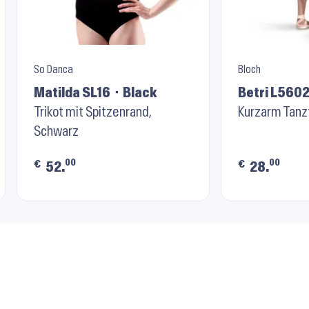
So Danca
Bloch
Matilda SL16 ⬝ Black
Betri L5602
Trikot mit Spitzenrand,
Kurzarm Tanz
Schwarz
00
00
€
€
52.
28.