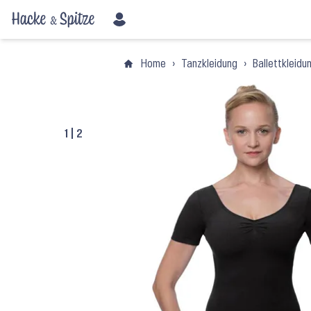
Home
›
Tanzkleidung
›
Ballettkleidu
1
|
2