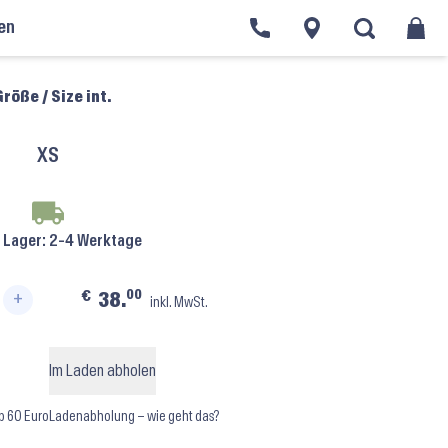
en
 Kurzarm Damen
›
Lulli McKenzie LUB209 ⬝ Black
röße / Size int.
XS
f Lager
: 2-4 Werktage
00
€
38.
+
inkl. MwSt.
ie LUB209 ⬝ Black Menge
Im Laden abholen
b 60 Euro
Ladenabholung – wie geht das?