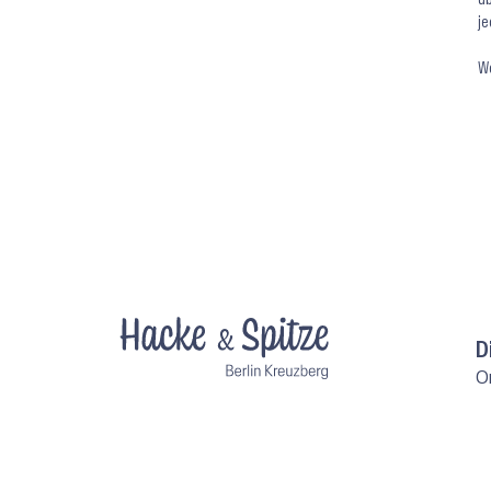
je
We
D
O