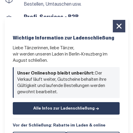
Bestellen, Umtauschen usw.
Profi-Services • B2B
für alle, die vom Tanzen leben
Newsletter bestellen
Wichtige Information zur Ladenschließung
News und Sonderangebote
Liebe Tänzerinnen, liebe Tänzer,
wir werden unseren Laden in Berlin-Kreuzberg im
Das Kleingedruckte
August schließen.
AGB
•
Impressum
•
Datenschutz
Unser Onlineshop bleibt unberührt:
Der
Verkauf läuft weiter, Gutscheine behalten ihre
Gültigkeit und laufende Bestellungen werden
gewohnt bearbeitet.
Vertrag widerrufen
Alle Infos zur Ladenschließung →
Vor der Schließung: Rabatte im Laden & online