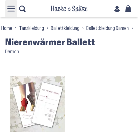
Hauptmenü öffnen
Home
›
Tanzkleidung
›
Ballettkleidung
›
Ballettkleidung Damen
›
W
Nierenwärmer Ballett
Damen