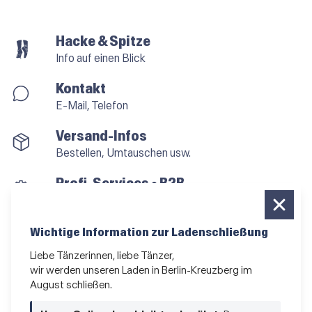
Hacke & Spitze
Info auf einen Blick
Kontakt
E-Mail, Telefon
Versand-Infos
Bestellen, Umtauschen usw.
Profi-Services • B2B
für alle, die vom Tanzen leben
Newsletter bestellen
Wichtige Information zur Ladenschließung
News und Sonderangebote
Liebe Tänzerinnen, liebe Tänzer,
wir werden unseren Laden in Berlin-Kreuzberg im
Das Kleingedruckte
August schließen.
AGB
•
Impressum
•
Datenschutz