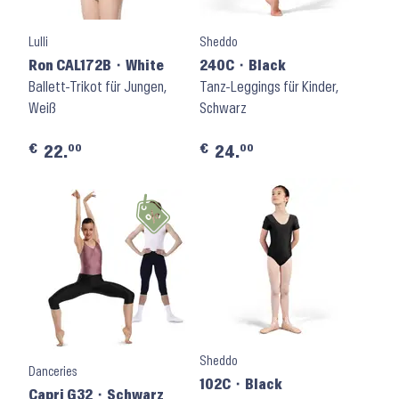
Lulli
Sheddo
Ron CAL172B ⬝ White
240C ⬝ Black
Ballett-Trikot für Jungen,
Tanz-Leggings für Kinder,
Weiß
Schwarz
€
€
00
00
22.
24.
Sheddo
Danceries
102C ⬝ Black
Capri G32 ⬝ Schwarz