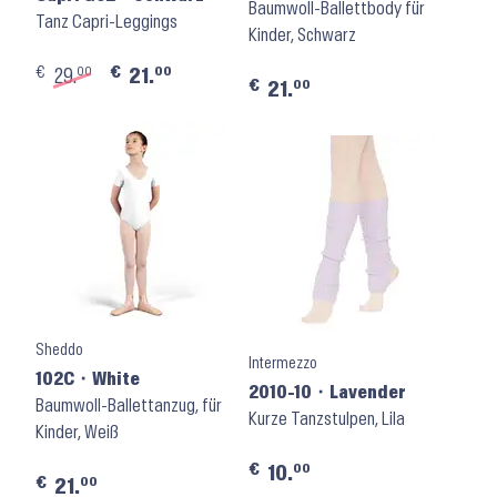
Baumwoll-Ballettbody für
Tanz Capri-Leggings
Kinder, Schwarz
€
€
00
00
29.
21.
€
00
21.
Sheddo
Intermezzo
102C ⬝ White
2010-10 ⬝ Lavender
Baumwoll-Ballettanzug, für
Kurze Tanzstulpen, Lila
Kinder, Weiß
€
00
10.
€
00
21.