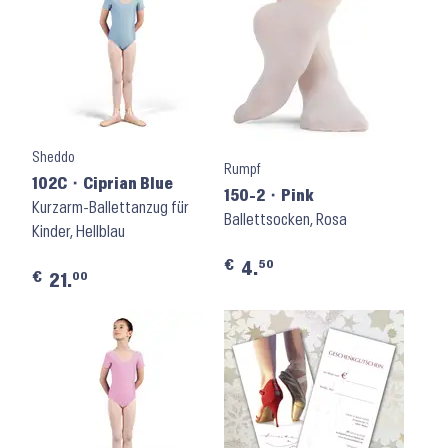
Sheddo
Rumpf
102C ⬝ Ciprian Blue
150-2 ⬝ Pink
Kurzarm-Ballettanzug für
Ballettsocken, Rosa
Kinder, Hellblau
€
50
4.
€
00
21.