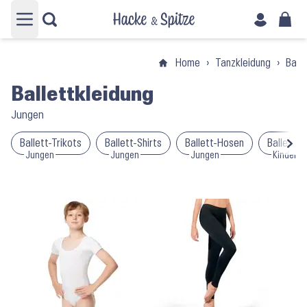
Hauptmenü öffnen
Home
›
Tanzkleidung
›
Balle
Ballettkleidung
Jungen
Ballett-Trikots
Ballett-Shirts
Ballett-Hosen
Ballett-S
Jungen
Jungen
Jungen
Kinder