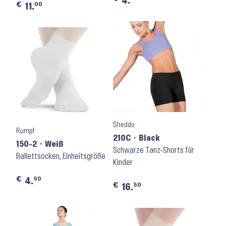
4.
€
00
11.
Sheddo
Rumpf
210C ⬝ Black
150-2 ⬝ Weiß
Schwarze Tanz-Shorts für
Ballettsocken, Einheitsgröße
Kinder
€
50
4.
€
50
16.