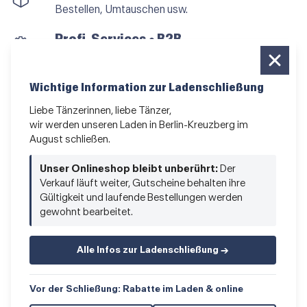
Bestellen, Umtauschen usw.
Profi-Services • B2B
für alle, die vom Tanzen leben
Newsletter bestellen
Wichtige Information zur Ladenschließung
News und Sonderangebote
Liebe Tänzerinnen, liebe Tänzer,
wir werden unseren Laden in Berlin-Kreuzberg im
Das Kleingedruckte
August schließen.
AGB
•
Impressum
•
Datenschutz
Unser Onlineshop bleibt unberührt:
Der
Verkauf läuft weiter, Gutscheine behalten ihre
Gültigkeit und laufende Bestellungen werden
gewohnt bearbeitet.
Vertrag widerrufen
Alle Infos zur Ladenschließung →
Vor der Schließung: Rabatte im Laden & online