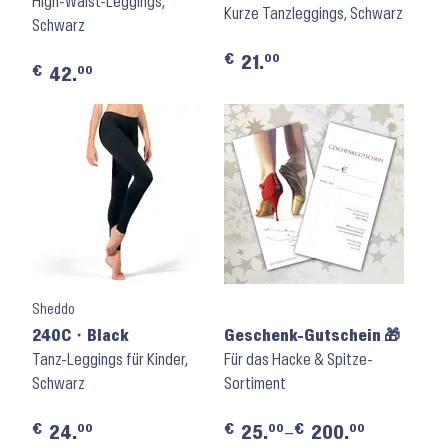
High-Waist-Leggings,
Kurze Tanzleggings, Schwarz
Schwarz
€
00
21.
€
00
42.
Sheddo
240C ⬝ Black
Geschenk-Gutschein 🎁
Tanz-Leggings für Kinder,
Für das Hacke & Spitze-
Schwarz
Sortiment
€
€
€
00
00
00
24.
25.
–
200.