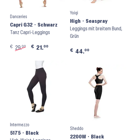
Yoiqi
Danceries
High ⬝ Seaspray
Capri G32 ⬝ Schwarz
Leggings mit breitem Bund,
Tanz Capri-Leggings
Grün
€
€
00
00
29.
21.
€
00
44.
Intermezzo
Sheddo
5175 ⬝ Black
2200W ⬝ Black