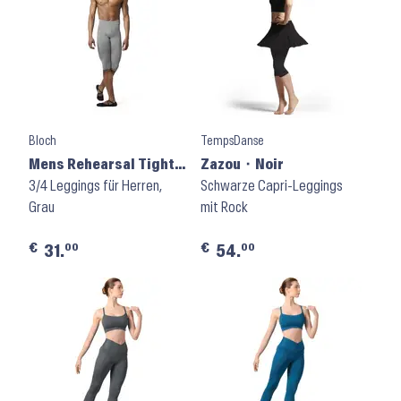
Bloch
TempsDanse
Mens Rehearsal Tights
Zazou ⬝ Noir
MP003 ⬝ Grey
3/4 Leggings für Herren,
Schwarze Capri-Leggings
Grau
mit Rock
€
€
00
00
31.
54.