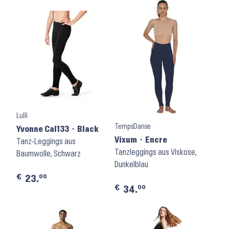
Lulli
TempsDanse
Yvonne Cal133 ⬝ Black
Vixum ⬝ Encre
Tanz-Leggings aus
Tanzleggings aus Viskose,
Baumwolle, Schwarz
Dunkelblau
€
00
23.
€
00
34.