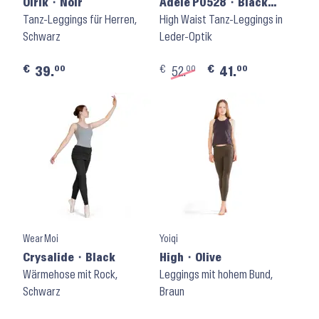
Olrik ⬝ Noir
Adele P0528 ⬝ Black
Tanz-Leggings für Herren,
Leather Look
High Waist Tanz-Leggings in
Schwarz
Leder-Optik
€
€
€
00
00
00
39.
52.
41.
Wear Moi
Yoiqi
Crysalide ⬝ Black
High ⬝ Olive
Wärmehose mit Rock,
Leggings mit hohem Bund,
Schwarz
Braun