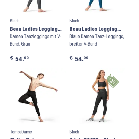
Bloch
Bloch
Beau Ladies Legging
Beau Ladies Legging
P8458 ⬝ Graphite
Damen Tanzleggings mit V-
P8458 ⬝ Peacock
Blaue Damen Tanz-Leggings,
Bund, Grau
breiter V-Bund
€
€
00
00
54.
54.
TempsDanse
Bloch