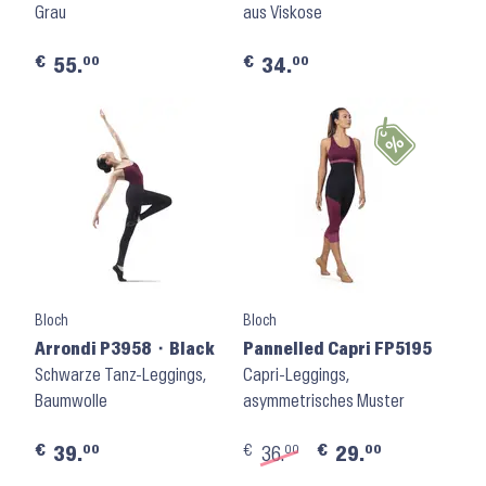
Grau
aus Viskose
€
€
00
00
55.
34.
Bloch
Bloch
Arrondi P3958 ⬝ Black
Pannelled Capri FP5195
Schwarze Tanz-Leggings,
Capri-Leggings,
Baumwolle
asymmetrisches Muster
€
€
€
00
00
00
39.
36.
29.