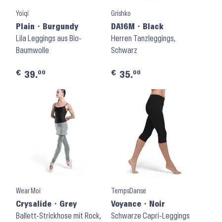
Yoiqi
Grishko
Plain ⬝ Burgundy
DA16M ⬝ Black
Lila Leggings aus Bio-
Herren Tanzleggings,
Baumwolle
Schwarz
€
€
00
00
39.
35.
Wear Moi
TempsDanse
Crysalide ⬝ Grey
Voyance ⬝ Noir
Ballett-Strickhose mit Rock,
Schwarze Capri-Leggings