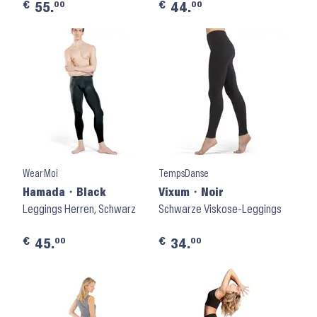
€
€
00
00
55.
44.
Wear Moi
TempsDanse
Hamada ⬝ Black
Vixum ⬝ Noir
Leggings Herren, Schwarz
Schwarze Viskose-Leggings
€
€
00
00
45.
34.