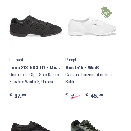
Diamant
Rumpf
Tune 213-503-111 ⬝ Mesh
Bee 1515 ⬝ Weiß
Schwarz
Gestrickter SplitSole Dance
Canvas-Tanzsneaker, helle
Sneaker Weite G, Unisex
Sohle
€
€
€
00
00
00
87.
59.
45.