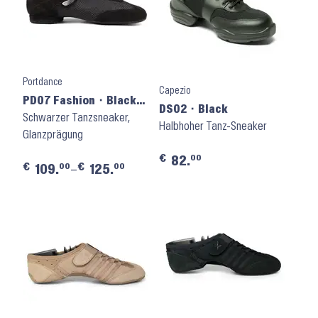
Portdance
Capezio
PD07 Fashion ⬝ Black
DS02 ⬝ Black
Nubuck Sole
Schwarzer Tanzsneaker,
Halbhoher Tanz-Sneaker
Glanzprägung
€
00
82.
€
€
00
00
109.
–
125.