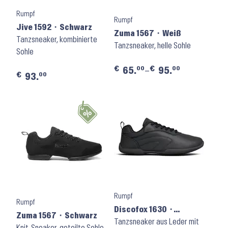
Rumpf
Rumpf
Jive 1592 ⬝ Schwarz
Zuma 1567 ⬝ Weiß
Tanzsneaker, kombinierte
Tanzsneaker, helle Sohle
Sohle
€
€
00
00
65.
–
95.
€
00
93.
Rumpf
Rumpf
Discofox 1630 ⬝
Zuma 1567 ⬝ Schwarz
Schwarz
Tanzsneaker aus Leder mit
Knit-Sneaker, geteilte Sohle