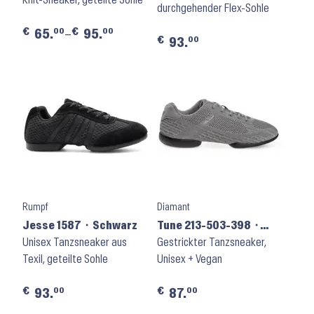
durchgehender Flex-Sohle
€
€
00
00
65.
–
95.
€
00
93.
Rumpf
Diamant
Jesse 1587 ⬝ Schwarz
Tune 213-503-398 ⬝
Unisex Tanzsneaker aus
Silbergrau meliert
Gestrickter Tanzsneaker,
Texil, geteilte Sohle
Unisex + Vegan
€
€
00
00
93.
87.