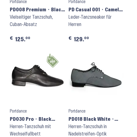
Portdance
Portdance
PD008 Premium ⬝ Black
PD Casual 001 ⬝ Camel
Leather
Vielseitiger Tanzschuh,
Leather
Leder-Tanzsneaker für
Cuban-Absatz
Herren
€
€
00
00
125.
129.
Portdance
Portdance
PD030 Pro ⬝ Black
PD018 Black White ⬝
Leather
Herren-Tanzschuh mit
Suede Sole
Herren-Tanzschuh in
Wechselfußbett
Nadelstreifen-Optik