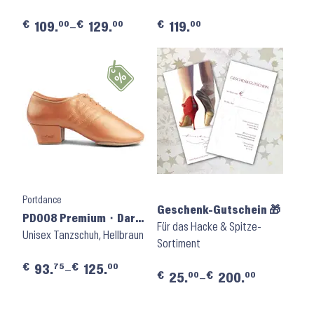
€
€
€
00
00
00
109.
–
129.
119.
Portdance
Geschenk-Gutschein 🎁
PD008 Premium ⬝ Dark
Für das Hacke & Spitze-
Tan Leather
Unisex Tanzschuh, Hellbraun
Sortiment
€
€
75
00
93.
–
125.
€
€
00
00
25.
–
200.