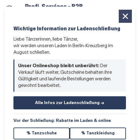
Profi-Services • B2B
für alle, die vom Tanzen leben
Newsletter bestellen
Wichtige Information zur Ladenschließung
News und Sonderangebote
Liebe Tänzerinnen, liebe Tänzer,
wir werden unseren Laden in Berlin-Kreuzberg im
Das Kleingedruckte
August schließen.
AGB
•
Impressum
•
Datenschutz
Unser Onlineshop bleibt unberührt:
Der
Verkauf läuft weiter, Gutscheine behalten ihre
Gültigkeit und laufende Bestellungen werden
gewohnt bearbeitet.
Vertrag widerrufen
Alle Infos zur Ladenschließung →
Vor der Schließung: Rabatte im Laden & online
% Tanzschuhe
% Tanzkleidung
© 2026 Hacke & Spitze GmbH